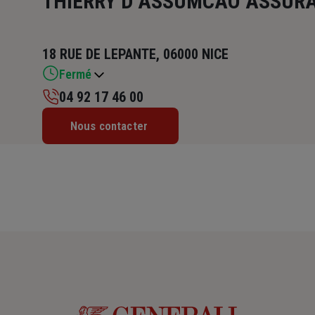
THIERRY D ASSUMCAO ASSUR
18 RUE DE LEPANTE, 06000 NICE
Fermé
04 92 17 46 00
Lundi : 09h – 12h / 14h – 18h
Nous contacter
Mardi : 09h – 12h / 14h – 18h
Mercredi : 09h – 12h / 14h – 18h
Jeudi : 09h – 12h / 14h – 18h
Vendredi : 09h – 12h
Samedi : Fermé
Dimanche : Fermé