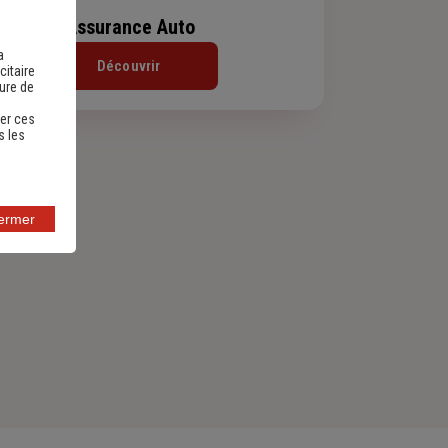
Assurance Auto
a
Découvrir
citaire
sure de
er ces
s les
fermer