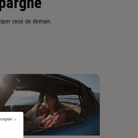
épargne
iciper ceux de demain.
ccepter