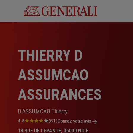
Aller
au
contenu
principal
THIERRY D
ASSUMCAO
ASSURANCES
D'ASSUMCAO Thierry
Note
4.8
(51)
Donnez votre avis
:
18 RUE DE LEPANTE, 06000 NICE
4.8