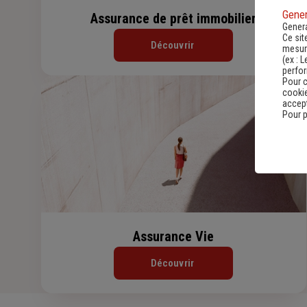
Gener
Assurance de prêt immobilier
Genera
Ce sit
Découvrir
mesure
(ex :
L
perfo
Pour c
cookie
accept
Pour p
Assurance Vie
Découvrir