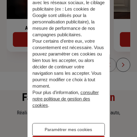
avec les réseaux sociaux, le ciblage
publicitaire (ex :
Les cookies de
Google sont utilisés pour la
personnalisation publicitaire
), la
Assurance de prêt immobilier
mesure de performance de nos
campagnes publicitaires.
Découvrir
Pour certains d’entre eux, votre
consentement est nécessaire. Vous
pouvez paramétrer ces cookies ou
bien tous les accepter, ou alors
décider de continuer votre
navigation sans les accepter. Vous
pourrez modifier ce choix à tout
moment.
Pour plus d’information,
consulter
Faites
une simulation
notre politique de gestion des
cookies
.
Réalisez une simulation tarifaire d'assurance, auto,
habitation, prêt immobilier.
Paramétrer mes cookies