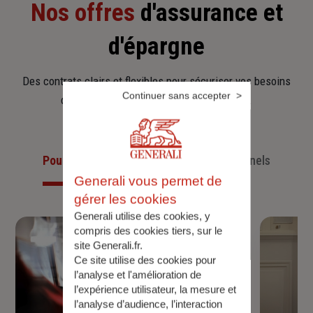
Nos offres
d'assurance et
d'épargne
Des contrats clairs et flexibles pour sécuriser vos besoins
Continuer sans accepter
d’aujourd’hui et anticiper ceux de demain.
Pour les particuliers
Pour les professionnels
Generali vous permet de
gérer les cookies
Generali utilise des cookies, y
compris des cookies tiers, sur le
site Generali.fr.
Ce site utilise des cookies pour
l’analyse et l'amélioration de
l’expérience utilisateur, la mesure et
l’analyse d’audience, l’interaction