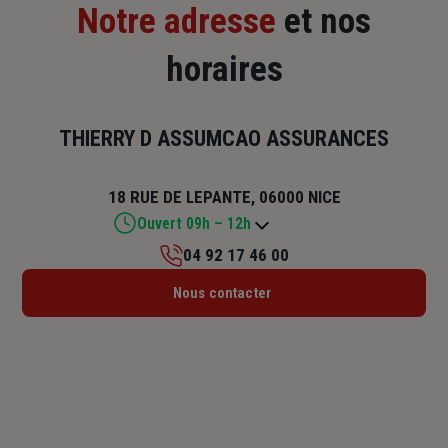
Notre adresse
et nos
horaires
THIERRY D ASSUMCAO ASSURANCES
18 RUE DE LEPANTE, 06000 NICE
Ouvert 09h – 12h
04 92 17 46 00
Lundi : 09h – 12h / 14h – 18h
Nous contacter
Mardi : 09h – 12h / 14h – 18h
Mercredi : 09h – 12h / 14h – 18h
Jeudi : 09h – 12h / 14h – 18h
Vendredi : 09h – 12h
Samedi : Fermé
Dimanche : Fermé