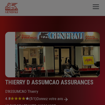
Aller
au
contenu
principal
THIERRY D ASSUMCAO ASSURANCES
D'ASSUMCAO Thierry
Note
4.8
(51)
Donnez votre avis
: