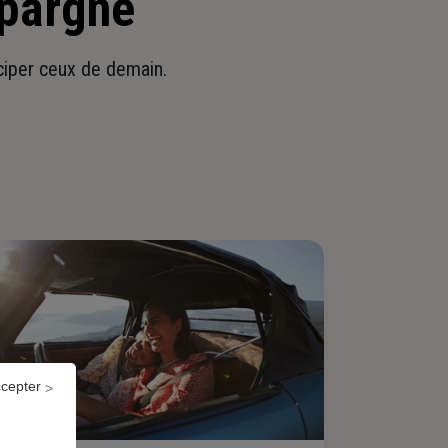
épargne
iciper ceux de demain.
ccepter