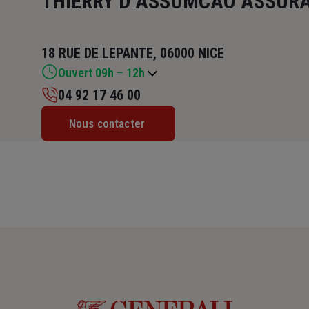
THIERRY D ASSUMCAO ASSUR
18 RUE DE LEPANTE, 06000 NICE
Ouvert 09h – 12h
04 92 17 46 00
Lundi : 09h – 12h / 14h – 18h
Nous contacter
Mardi : 09h – 12h / 14h – 18h
Mercredi : 09h – 12h / 14h – 18h
Jeudi : 09h – 12h / 14h – 18h
Vendredi : 09h – 12h
Samedi : Fermé
Dimanche : Fermé