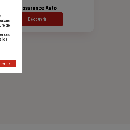
Assurance Auto
a
Découvrir
citaire
sure de
er ces
s les
fermer