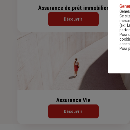
Gener
Assurance de prêt immobilier
Genera
Ce sit
Découvrir
mesure
(ex :
L
perfo
Pour c
cookie
accept
Pour p
Assurance Vie
Découvrir