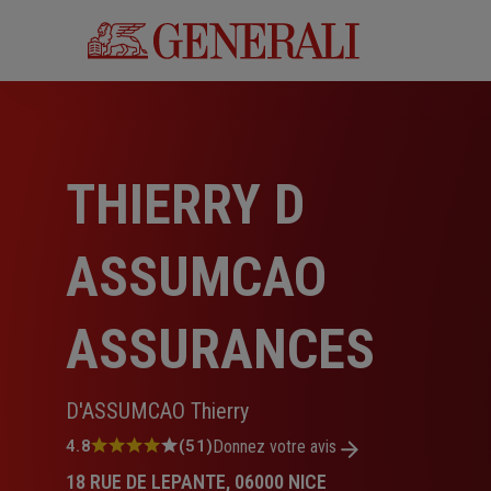
Aller
au
contenu
principal
THIERRY D
ASSUMCAO
ASSURANCES
D'ASSUMCAO Thierry
Note
4.8
(51)
Donnez votre avis
:
18 RUE DE LEPANTE, 06000 NICE
4.8