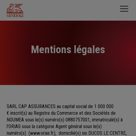
Aller
au
contenu
principal
Mentions légales
SARL CAP ASSURANCES au capital social de 1 000 000
€
inscrit(s)
au Registre du Commerce et des Sociétés
de
NOUMEA sous le(s) numéro(s)
0880757001, immatriculé(s) à
l’ORIAS sous la catégorie Agent général sous le(s)
numéro(s)
(
www.orias.fr
), domicilié(s) sis DUCOS LE CENTRE,