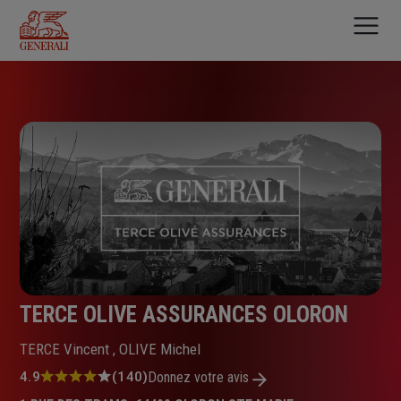
Aller
au
contenu
principal
TERCE OLIVE ASSURANCES OLORON
TERCE Vincent , OLIVE Michel
Note
4.9
(140)
Donnez votre avis
: