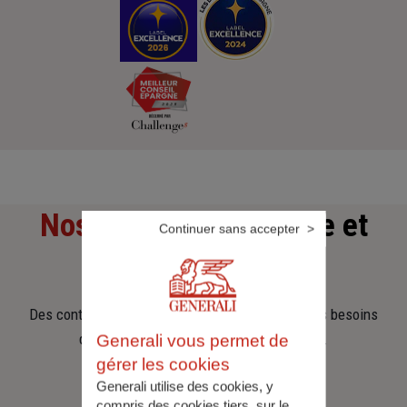
Nos offres
d'assurance et
Continuer sans accepter
d'épargne
Des contrats clairs et flexibles pour sécuriser vos besoins
d’aujourd’hui et anticiper ceux de demain.
Generali vous permet de
gérer les cookies
Generali utilise des cookies, y
compris des cookies tiers, sur le