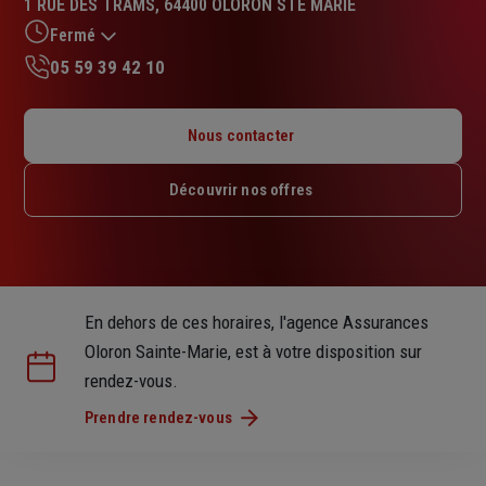
1 RUE DES TRAMS, 64400 OLORON STE MARIE
4.9
sur
Fermé
5
05 59 39 42 10
étoiles
Lundi : 08h – 12h / 13h30 – 18h
Mardi : 08h – 12h / 13h30 – 18h
Nous contacter
Mercredi : 08h – 12h / 13h30 – 18h
Jeudi : 08h – 12h / 13h30 – 18h
Découvrir nos offres
Vendredi : 08h – 12h / 13h30 – 18h
Samedi : Fermé
Dimanche : Fermé
En dehors de ces horaires, l'agence Assurances
Oloron Sainte-Marie, est à votre disposition sur
rendez-vous.
Prendre rendez-vous