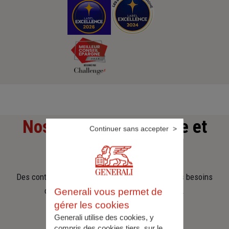
Nos offres
d'assurance et
Continuer sans accepter
d'épargne
Des contrats clairs et flexibles pour sécuriser vos besoins
d’aujourd’hui et anticiper ceux de demain.
Generali vous permet de
gérer les cookies
Generali utilise des cookies, y
compris des cookies tiers, sur le