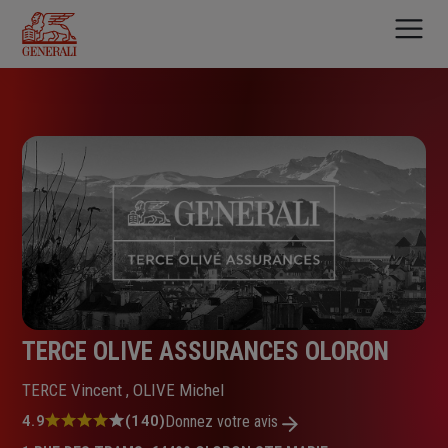
Aller
au
contenu
principal
TERCE OLIVE ASSURANCES OLORON
TERCE Vincent , OLIVE Michel
Note
4.9
(140)
Donnez votre avis
: