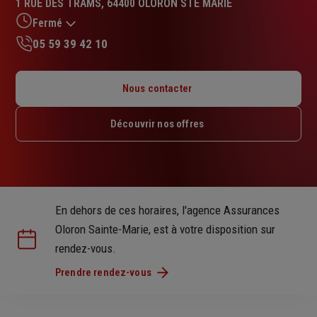
1 RUE DES TRAMS, 64400 OLORON STE MARIE
4.9
sur
Fermé
5
05 59 39 42 10
étoiles
Lundi : 08h – 12h / 13h30 – 18h
Mardi : 08h – 12h / 13h30 – 18h
Nous contacter
Mercredi : 08h – 12h / 13h30 – 18h
Jeudi : 08h – 12h / 13h30 – 18h
Découvrir nos offres
Vendredi : 08h – 12h / 13h30 – 18h
Samedi : Fermé
Dimanche : Fermé
En dehors de ces horaires, l'agence Assurances
Oloron Sainte-Marie, est à votre disposition sur
rendez-vous.
Prendre rendez-vous