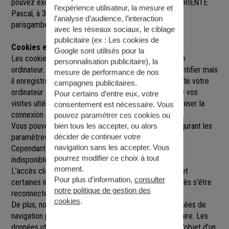
pouvez exercer sur simple demande auprès de M. PARIENTE
l’expérience utilisateur, la mesure et
Pascal
, à
37 AV GAMBETTA, 75020 PARIS
,
l’analyse d’audience, l’interaction
parisgambetta@agence.generali.fr.
avec les réseaux sociaux, le ciblage
publicitaire (ex :
Les cookies de
Cookies et sessions
Google sont utilisés pour la
Les cookies sont de petits fichiers implantés sur votre
personnalisation publicitaire
), la
ordinateur. Un cookie ne nous permet pas de vous identifier mais
mesure de performance de nos
il enregistre des informations relatives à la navigation de votre
campagnes publicitaires.
ordinateur sur notre site que nous pourrons lire lors de vos
Pour certains d’entre eux, votre
visites ultérieures afin de faciliter la navigation, d'optimiser la
consentement est nécessaire. Vous
connexion et de personnaliser l'utilisation du site.
pouvez paramétrer ces cookies ou
Vous pouvez refuser l'utilisation des cookies en configurant les
bien tous les accepter, ou alors
décider de continuer votre
paramètres de votre navigateur Internet.
navigation sans les accepter. Vous
Cependant le fait de refuser les cookies peut rendre
pourrez modifier ce choix à tout
indisponibles toutes ou certaines parties du site.
moment.
L'accès client est construit avec un délai de session, et
Pour plus d’information,
consulter
certaines informations ne seront remises à jour qu'après s'être
notre politique de gestion des
reconnecté sur le site.
cookies
.
De plus, nous pouvons être amenés à utiliser vos données de
navigation par le biais de cookies gérés par un partenaire. Les
données utilisées sont strictement anonymes et font l’objet d’un