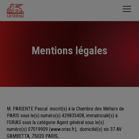
Aller
au
contenu
principal
Mentions légales
M. PARIENTE Pascal
inscrit(s)
à la Chambre des Métiers
de
PARIS sous le(s) numéro(s)
429835408, immatriculé(s) à
l’ORIAS sous la catégorie Agent général sous le(s)
numéro(s) 07019909
(
www.orias.fr
), domicilié(s) sis 37 AV
GAMBETTA, 75020 PARIS,