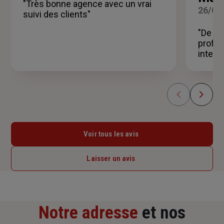
5
"Très bonne agence avec un vrai
26/05
étoiles
suivi des clients"
"De bo
profes
interr
Voir tous les avis
Laisser un avis
Notre adresse
et nos