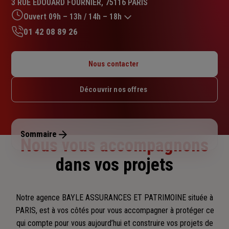
3 RUE EDOUARD FOURNIER, 75116 PARIS
4.7
sur
Ouvert 09h – 13h / 14h – 18h
5
01 42 08 89 26
étoiles
Lundi : 09h – 13h / 14h – 18h
Mardi : 09h – 13h / 14h – 18h
Nous contacter
Mercredi : 09h – 13h / 14h – 18h
Jeudi : 09h – 13h / 14h – 18h
Découvrir nos offres
Vendredi : 09h – 13h / 14h – 18h
Samedi : Fermé
Dimanche : Fermé
Sommaire
Nous vous accompagnons
dans vos projets
Notre agence BAYLE ASSURANCES ET PATRIMOINE située à
PARIS, est à vos côtés pour vous accompagner
à protéger ce
qui compte pour vous aujourd’hui et construire vos projets de