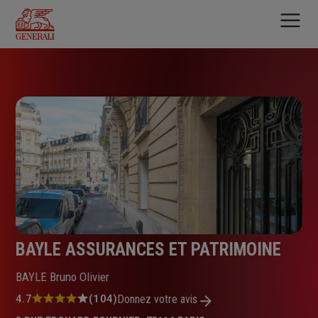
Aller
au
contenu
principal
BAYLE ASSURANCES ET PATRIMOINE
BAYLE Bruno Olivier
Note
4.7
(104)
Donnez votre avis
: