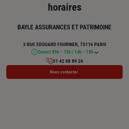
horaires
BAYLE ASSURANCES ET PATRIMOINE
3 RUE EDOUARD FOURNIER, 75116 PARIS
Ouvert 09h – 13h / 14h – 18h
01 42 08 89 26
Lundi : 09h – 13h / 14h – 18h
Nous contacter
Mardi : 09h – 13h / 14h – 18h
Mercredi : 09h – 13h / 14h – 18h
Jeudi : 09h – 13h / 14h – 18h
Vendredi : 09h – 13h / 14h – 18h
Samedi : Fermé
Dimanche : Fermé