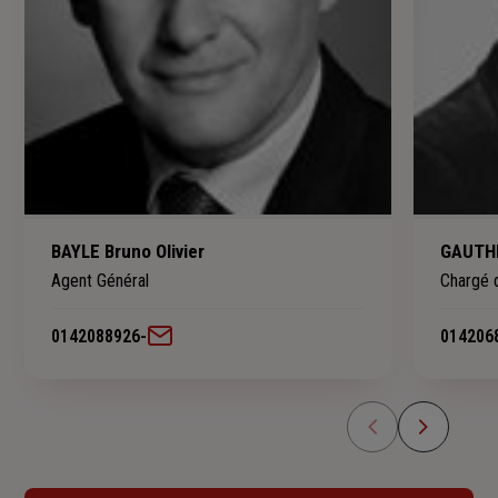
BAYLE Bruno Olivier
GAUTHI
Agent Général
Chargé d
0142088926
-
014206