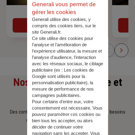
Generali vous permet de
gérer les cookies
Devis assurance auto
Generali utilise des cookies, y
Obtenir une estimation
compris des cookies tiers, sur le
site Generali.fr.
Ce site utilise des cookies pour
l’analyse et l'amélioration de
l’expérience utilisateur, la mesure et
l’analyse d’audience, l’interaction
avec les réseaux sociaux, le ciblage
publicitaire (ex :
Les cookies de
Google sont utilisés pour la
Nos offres
d'assurance et
personnalisation publicitaire
), la
mesure de performance de nos
d'épargne
campagnes publicitaires.
Pour certains d’entre eux, votre
consentement est nécessaire. Vous
Des contrats clairs et flexibles pour sécuriser vos besoins
pouvez paramétrer ces cookies ou
d’aujourd’hui et anticiper ceux de demain.
bien tous les accepter, ou alors
décider de continuer votre
navigation sans les accepter. Vous