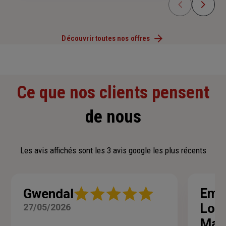
Découvrir toutes nos offres
Ce que nos clients pensent
de nous
Les avis affichés sont les 3 avis google les plus récents
Note
Emm
Gwendal
:
Lou
27/05/2026
5
sur
Mar