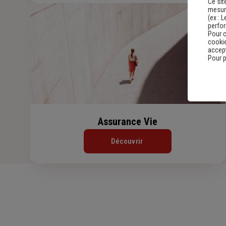
Ce sit
mesure
(ex :
L
perfo
Pour c
cookie
accept
Pour p
Assurance Vie
Découvrir