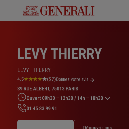
Aller
au
contenu
principal
LEVY THIERRY
LEVY THIERRY
Note
4.5
(57)
Donnez votre avis
:
89 RUE ALBERT, 75013 PARIS
4.5
sur
Ouvert 09h30 – 12h30 / 14h – 18h30
5
étoiles
01 45 83 99 91
Lundi : 09h30 – 12h30 / 14h – 18h30
Mardi : 09h30 – 12h30 / 14h – 18h30
Découvrir nos