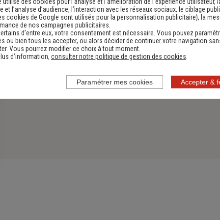
e utilise des cookies pour l’analyse et l'amélioration de l’expérience utilisateur, l
 et l’analyse d’audience, l’interaction avec les réseaux sociaux, le ciblage publi
es cookies de Google sont utilisés pour la personnalisation publicitaire
), la me
rmance de nos campagnes publicitaires.
ertains d’entre eux, votre consentement est nécessaire. Vous pouvez paramétr
s ou bien tous les accepter, ou alors décider de continuer votre navigation san
er. Vous pourrez modifier ce choix à tout moment.
lus d’information,
consulter notre politique de gestion des cookies
.
Paramétrer mes cookies
Accepter & 