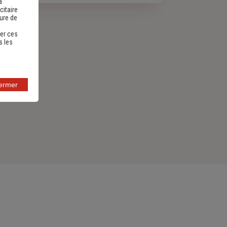
a
citaire
sure de
er ces
s les
fermer