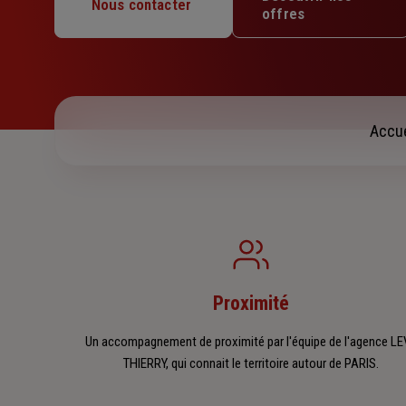
Mercredi : 09h30 – 12h30 / 14h – 18h30
Nous contacter
offres
Jeudi : 09h30 – 12h30 / 14h – 18h30
Vendredi : 09h30 – 12h30 / 14h – 17h
Samedi : Fermé
Dimanche : Fermé
Accue
Proximité
Un accompagnement de proximité par l'équipe de l'agence L
THIERRY, qui connait le territoire autour de PARIS.