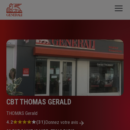
Aller
au
contenu
principal
CBT THOMAS GERALD
THOMAS Gerald
Note
4.2
(31)
Donnez votre avis
: