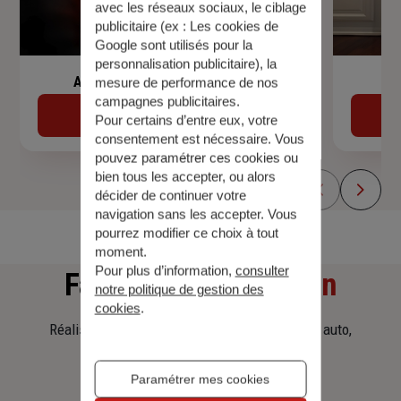
avec les réseaux sociaux, le ciblage
publicitaire (ex :
Les cookies de
Google sont utilisés pour la
personnalisation publicitaire
), la
Assurance de prêt immobilier
mesure de performance de nos
campagnes publicitaires.
Découvrir
Pour certains d’entre eux, votre
consentement est nécessaire. Vous
pouvez paramétrer ces cookies ou
bien tous les accepter, ou alors
décider de continuer votre
navigation sans les accepter. Vous
pourrez modifier ce choix à tout
moment.
Pour plus d’information,
consulter
Faites
une simulation
notre politique de gestion des
cookies
.
Réalisez une simulation tarifaire d'assurance, auto,
habitation, prêt immobilier.
Paramétrer mes cookies