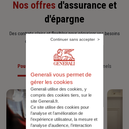
Nos offres
d'assurance et
d'épargne
Des contrats clairs et flexibles pour sécuriser vos besoins
Continuer sans accepter
d’aujourd’hui et anticiper ceux de demain.
Pour les particuliers
Pour les professionnels
Generali vous permet de
gérer les cookies
Generali utilise des cookies, y
compris des cookies tiers, sur le
site Generali.fr.
Ce site utilise des cookies pour
l’analyse et l'amélioration de
l’expérience utilisateur, la mesure et
l’analyse d’audience, l’interaction