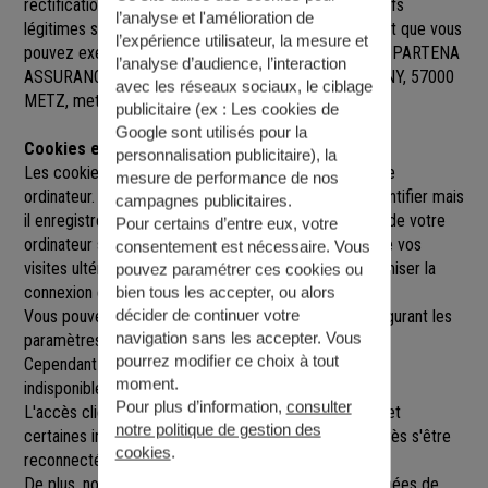
rectification, de suppression et d’opposition pour motifs
l’analyse et l'amélioration de
légitimes sur l’ensemble des données vous concernant que vous
l’expérience utilisateur, la mesure et
pouvez exercer sur simple demande auprès de SARL PARTENA
l’analyse d’audience, l’interaction
ASSURANCES
, à
15 AVENUE DE LATTRE DE TASSIGNY, 57000
avec les réseaux sociaux, le ciblage
METZ
,
metz@agence.generali.fr.
publicitaire (ex :
Les cookies de
Google sont utilisés pour la
Cookies et sessions
personnalisation publicitaire
), la
Les cookies sont de petits fichiers implantés sur votre
mesure de performance de nos
ordinateur. Un cookie ne nous permet pas de vous identifier mais
campagnes publicitaires.
il enregistre des informations relatives à la navigation de votre
Pour certains d’entre eux, votre
ordinateur sur notre site que nous pourrons lire lors de vos
consentement est nécessaire. Vous
visites ultérieures afin de faciliter la navigation, d'optimiser la
pouvez paramétrer ces cookies ou
connexion et de personnaliser l'utilisation du site.
bien tous les accepter, ou alors
décider de continuer votre
Vous pouvez refuser l'utilisation des cookies en configurant les
navigation sans les accepter. Vous
paramètres de votre navigateur Internet.
pourrez modifier ce choix à tout
Cependant le fait de refuser les cookies peut rendre
moment.
indisponibles toutes ou certaines parties du site.
Pour plus d’information,
consulter
L'accès client est construit avec un délai de session, et
notre politique de gestion des
certaines informations ne seront remises à jour qu'après s'être
cookies
.
reconnecté sur le site.
De plus, nous pouvons être amenés à utiliser vos données de