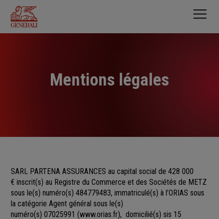
Aller
au
contenu
principal
Mentions légales
SARL PARTENA ASSURANCES au capital social de 428 000
€
inscrit(s)
au Registre du Commerce et des Sociétés
de
METZ
sous le(s) numéro(s)
484779483, immatriculé(s) à l’ORIAS sous
la catégorie Agent général sous le(s)
numéro(s) 07025991
(
www.orias.fr
), domicilié(s) sis 15