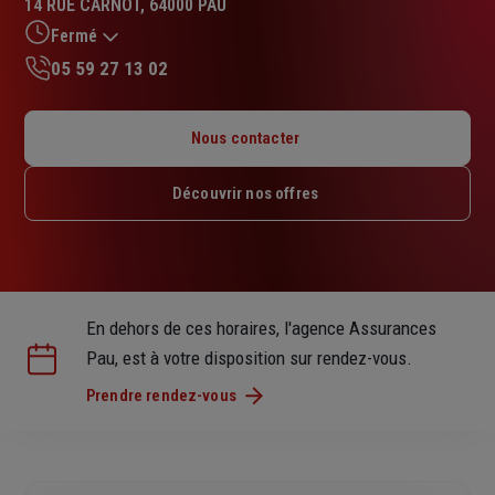
14 RUE CARNOT, 64000 PAU
5.0
sur
Fermé
5
05 59 27 13 02
étoiles
Lundi : 09h – 12h / 14h – 18h
Mardi : 09h – 12h / 14h – 18h
Nous contacter
Mercredi : 09h – 12h / 14h – 18h
Jeudi : 09h – 12h / 14h – 18h
Découvrir nos offres
Vendredi : 09h – 12h / 14h – 18h
Samedi : Fermé
Dimanche : Fermé
En dehors de ces horaires, l'agence Assurances
Pau, est à votre disposition sur rendez-vous.
Prendre rendez-vous