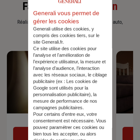
Faites
une simulation
Generali vous permet de
gérer les cookies
Réalisez une simulation tarifaire d'assurance, auto,
Generali utilise des cookies, y
habitation, prêt immobilier.
compris des cookies tiers, sur le
site Generali.fr.
Ce site utilise des cookies pour
l’analyse et l'amélioration de
l’expérience utilisateur, la mesure et
l’analyse d’audience, l’interaction
avec les réseaux sociaux, le ciblage
publicitaire (ex :
Les cookies de
Google sont utilisés pour la
personnalisation publicitaire
), la
mesure de performance de nos
campagnes publicitaires.
Pour certains d’entre eux, votre
consentement est nécessaire. Vous
Devis assurance auto
pouvez paramétrer ces cookies ou
bien tous les accepter, ou alors
Obtenir une estimation