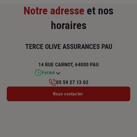
Notre adresse
et nos
horaires
TERCE OLIVE ASSURANCES PAU
14 RUE CARNOT, 64000 PAU
Fermé
05 59 27 13 02
Lundi : 09h – 12h / 14h – 18h
Nous contacter
Mardi : 09h – 12h / 14h – 18h
Mercredi : 09h – 12h / 14h – 18h
Jeudi : 09h – 12h / 14h – 18h
Vendredi : 09h – 12h / 14h – 18h
Samedi : Fermé
Dimanche : Fermé