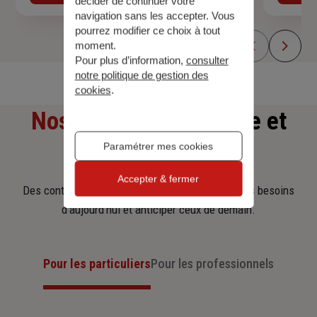
décider de continuer votre
navigation sans les accepter. Vous
pourrez modifier ce choix à tout
moment.
Pour plus d’information,
consulter
notre politique de gestion des
cookies
.
Nos offres
d'assurance et
Paramétrer mes cookies
d'épargne
Accepter & fermer
Des contrats clairs et flexibles pour sécuriser vos besoins
d’aujourd’hui et anticiper ceux de demain.
Pour les particuliers
Pour les professionnels