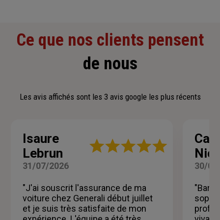
Ce que nos clients pensent
de nous
Les avis affichés sont les 3 avis google les plus récents
Isaure
Car
Note
Lebrun
Nic
:
5
31/07/2026
30/07
sur
5
"J'ai souscrit l'assurance de ma
"Barba
étoiles
voiture chez Generali début juillet
soprat
et je suis très satisfaite de mon
profes
expérience. L'équipe a été très
vivame