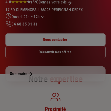
Note
4.8
(59)
Donnez votre avis
:
17 BD CLEMENCEAU, 66003 PERPIGNAN CEDEX
4.8
sur
Ouvert 09h – 12h
5
04 68 35 31 31
étoiles
Lundi : 08h30 – 12h30 / 13h30 – 17h30
Mardi : 08h30 – 12h30 / 13h30 – 17h30
Nous contacter
Mercredi : 08h30 – 12h30 / 13h30 – 17h30
Jeudi : 08h30 – 12h30 / 13h30 – 17h30
Découvrir nos offres
Vendredi : 09h – 12h
Samedi : Fermé
Dimanche : Fermé
Sommaire
Notre
expertise
Proximité