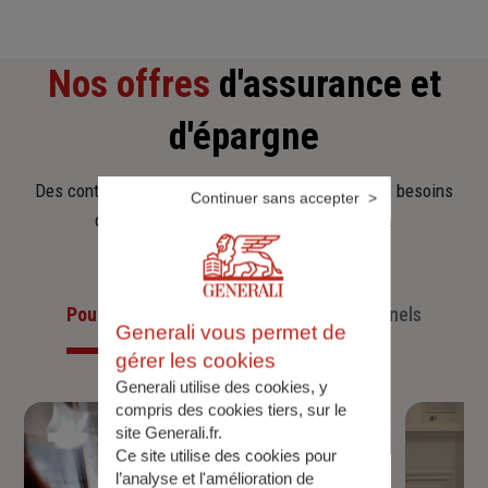
Nos offres
d'assurance et
d'épargne
Des contrats clairs et flexibles pour sécuriser vos besoins
Continuer sans accepter
d’aujourd’hui et anticiper ceux de demain.
Pour les particuliers
Pour les professionnels
Generali vous permet de
gérer les cookies
Generali utilise des cookies, y
compris des cookies tiers, sur le
site Generali.fr.
Ce site utilise des cookies pour
l’analyse et l'amélioration de