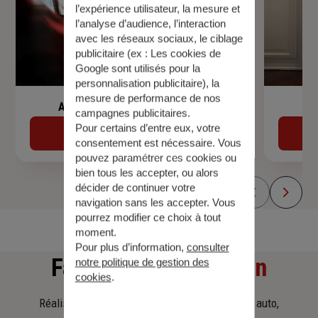
l’expérience utilisateur, la mesure et
l’analyse d’audience, l’interaction
avec les réseaux sociaux, le ciblage
publicitaire (ex :
Les cookies de
Google sont utilisés pour la
personnalisation publicitaire
), la
mesure de performance de nos
Assurance de prêt immobilier
campagnes publicitaires.
Pour certains d’entre eux, votre
Découvrir
consentement est nécessaire. Vous
pouvez paramétrer ces cookies ou
bien tous les accepter, ou alors
décider de continuer votre
navigation sans les accepter. Vous
pourrez modifier ce choix à tout
moment.
Pour plus d’information,
consulter
Faites
une simulation
notre politique de gestion des
cookies
.
Réalisez une simulation tarifaire d'assurance, auto,