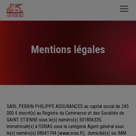
Aller
au
contenu
principal
Mentions légales
SARL PERRIN PHILIPPE ASSURANCES au capital social de 245
000 €
inscrit(s)
au Registre du Commerce et des Sociétés
de
SAINT ETIENNE sous le(s) numéro(s)
501806335,
immatriculé(s) à l’ORIAS sous la catégorie Agent général sous
le(s) numéro(s) 08041744
(
www.orias.fr
), domicilié(s) sis IMM