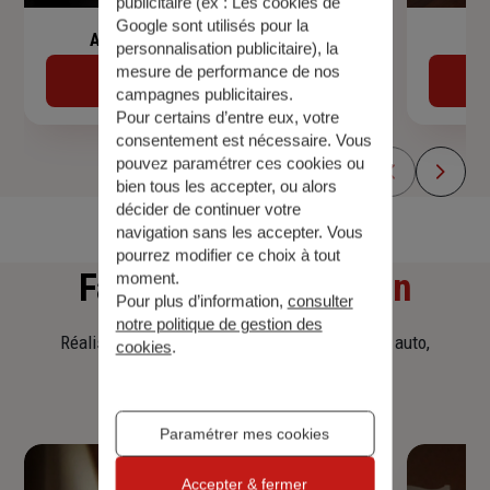
publicitaire (ex :
Les cookies de
Google sont utilisés pour la
Assurance de prêt immobilier
personnalisation publicitaire
), la
mesure de performance de nos
Découvrir
campagnes publicitaires.
Pour certains d’entre eux, votre
consentement est nécessaire. Vous
pouvez paramétrer ces cookies ou
bien tous les accepter, ou alors
décider de continuer votre
navigation sans les accepter. Vous
pourrez modifier ce choix à tout
Faites
une simulation
moment.
Pour plus d’information,
consulter
notre politique de gestion des
Réalisez une simulation tarifaire d'assurance, auto,
cookies
.
habitation, prêt immobilier.
Paramétrer mes cookies
Accepter & fermer