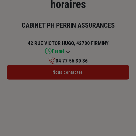
horaires
CABINET PH PERRIN ASSURANCES
42 RUE VICTOR HUGO, 42700 FIRMINY
Fermé
04 77 56 30 86
Lundi : 09h – 18h
Nous contacter
Mardi : 09h – 18h
Mercredi : 09h – 18h
Jeudi : 09h – 18h
Vendredi : 09h – 18h
Samedi : Fermé
Dimanche : Fermé