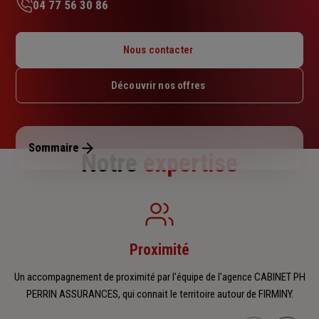
04 77 56 30 86
Lundi : 09h – 18h
Mardi : 09h – 18h
Nous contacter
Mercredi : 09h – 18h
Jeudi : 09h – 18h
Découvrir nos offres
Vendredi : 09h – 18h
Samedi : Fermé
Dimanche : Fermé
Sommaire
Notre
expertise
Proximité
Un accompagnement de proximité par l'équipe de l'agence CABINET PH
PERRIN ASSURANCES, qui connait le territoire autour de FIRMINY.