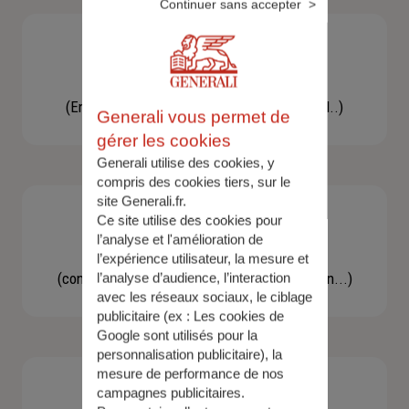
Continuer sans accepter
Besoin d'une assistance
(En cas d'accident, bris de glace, un conseil..)
Generali vous permet de
gérer les cookies
Generali utilise des cookies, y
compris des cookies tiers, sur le
site Generali.fr.
Ce site utilise des cookies pour
l’analyse et l'amélioration de
Demande d'information
l’expérience utilisateur, la mesure et
(concernant une actualité, une réglementation...)
l’analyse d’audience, l’interaction
avec les réseaux sociaux, le ciblage
publicitaire (ex :
Les cookies de
Google sont utilisés pour la
personnalisation publicitaire
), la
mesure de performance de nos
campagnes publicitaires.