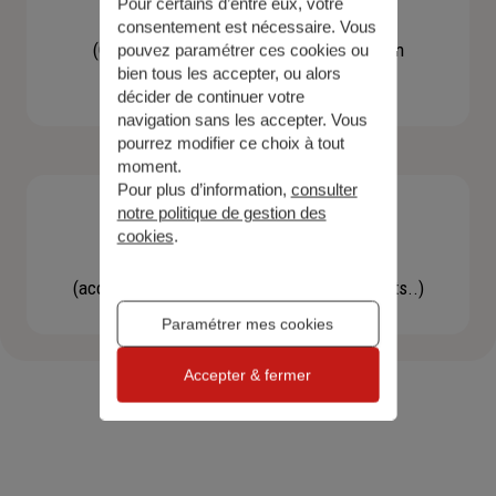
Pour certains d’entre eux, votre
Contacter un agent
consentement est nécessaire. Vous
(Obtenir un devis, une information, faire un
pouvez paramétrer ces cookies ou
bien tous les accepter, ou alors
bilan...)
décider de continuer votre
navigation sans les accepter. Vous
pourrez modifier ce choix à tout
moment.
Pour plus d’information,
consulter
notre politique de gestion des
cookies
.
Effectuer une démarche
(accéder à l'espace client, gérer mes contrats..)
Paramétrer mes cookies
Accepter & fermer