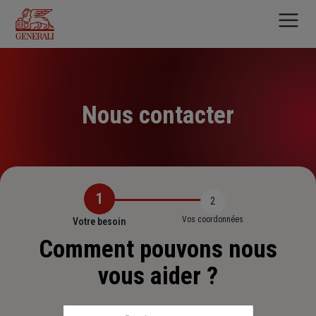
Aller
au
contenu
principal
Nous contacter
1
2
Vos coordonnées
Votre besoin
Comment pouvons nous
vous aider ?