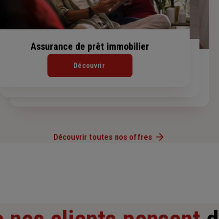
Assurance de prêt immobilier
Le PER Generali Patrimoine
Assurance Vie
Découvrir
Découvrir
Découvrir
Découvrir toutes nos offres