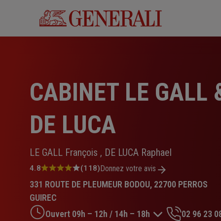
Aller
au
contenu
principal
CABINET LE GALL 
DE LUCA
LE GALL François , DE LUCA Raphael
Note
4.8
(118)
Donnez votre avis
:
331 ROUTE DE PLEUMEUR BODOU, 22700 PERROS
4.8
sur
GUIREC
5
Ouvert 09h – 12h / 14h – 18h
02 96 23 0
étoiles