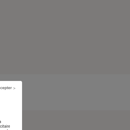
ccepter
a
citaire