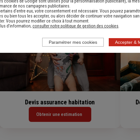
es cookies de Google sont utilisés pour la personnalisation publicitaire
), la me
rmance de nos campagnes publicitaires.
ne simulation tarifaire d'assurance, auto, habitation, prêt 
ertains d’entre eux, votre consentement est nécessaire. Vous pouvez paramétr
s ou bien tous les accepter, ou alors décider de continuer votre navigation san
er. Vous pourrez modifier ce choix à tout moment.
lus d’information,
consulter notre politique de gestion des cookies
.
Paramétrer mes cookies
Accepter & 
Devis assurance habitation
D
Obtenir une estimation