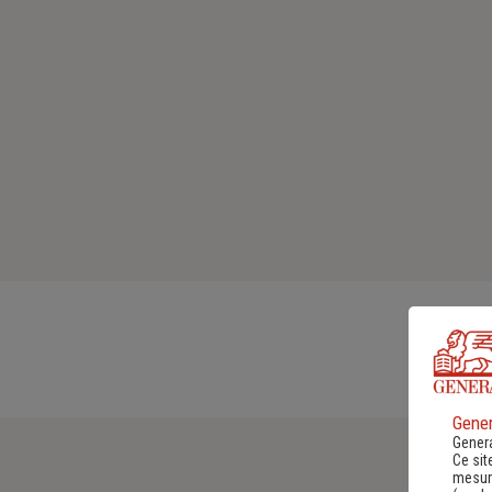
Gener
Genera
Ce sit
mesure