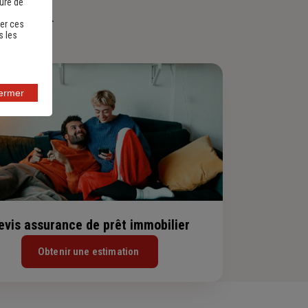
sure de
immobilier.
er ces
s les
fermer
evis assurance de prêt immobilier
Obtenir une estimation