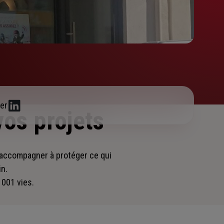
er
vos projets
s accompagner
à protéger ce qui
in.
 001 vies.