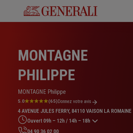
Aller
au
contenu
principal
MONTAGNE
PHILIPPE
MONTAGNE Philippe
Note
5.0
(65)
Donnez votre avis
:
4 AVENUE JULES FERRY, 84110 VAISON LA ROMAINE
5.0
sur
Ouvert 09h – 12h / 14h – 18h
5
étoiles
04 90 36 02 00