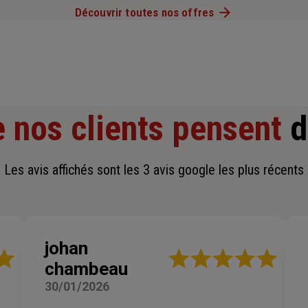
Découvrir toutes nos offres
 nos clients pensent
d
Les avis affichés sont les 3 avis google les plus récents
johan
Note
chambeau
:
5
30/01/2026
sur
5