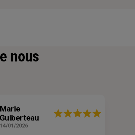
e nous
Marie
Note
Guiberteau
:
5
14/01/2026
sur
5