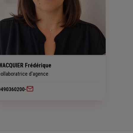
WACQUIER Frédérique
collaboratrice d'agence
0490360200
-