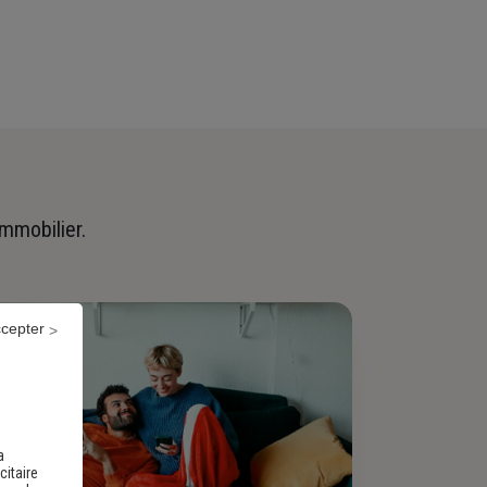
immobilier.
ccepter
a
citaire