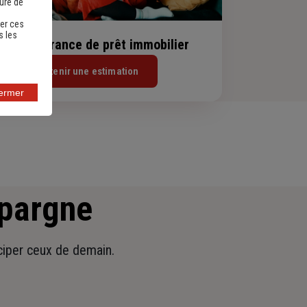
sure de
er ces
s les
evis assurance de prêt immobilier
Obtenir une estimation
fermer
épargne
iciper ceux de demain.