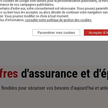
es cookies de Google sont utilisés pour la personnalisation publicitaire
), la me
rmance de nos campagnes publicitaires.
ertains d’entre eux, votre consentement est nécessaire. Vous pouvez paramétr
s ou bien tous les accepter, ou alors décider de continuer votre navigation san
Devis assurance habitation
D
er. Vous pourrez modifier ce choix à tout moment.
lus d’information,
consulter notre politique de gestion des cookies
.
Obtenir une estimation
Paramétrer mes cookies
Accepter & 
fres
d'assurance et d'
t flexibles pour sécuriser vos besoins d’aujourd’hui et ant