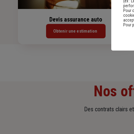
(ex :
L
perfo
Pour c
cookie
Devis assurance auto
accept
Pour p
Obtenir une estimation
Nos of
Des contrats clairs e