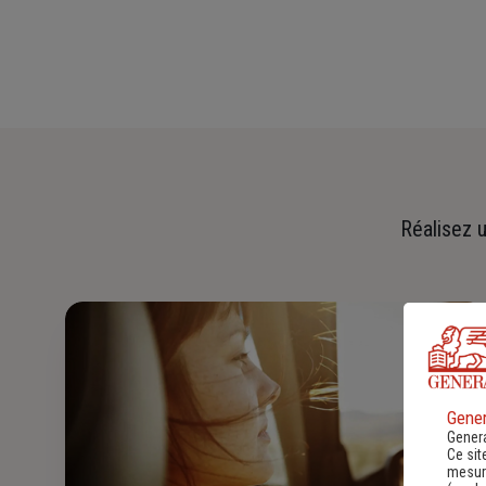
Réalisez u
Gener
Genera
Ce sit
mesure