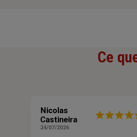
Ce que
Nicolas
Note
Castineira
:
5
24/07/2026
sur
5