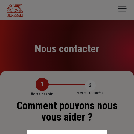
Aller
au
contenu
principal
Nous contacter
1
2
Vos coordonnées
Votre besoin
Comment pouvons nous
vous aider ?