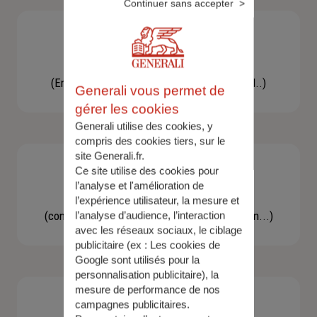
Continuer sans accepter
Besoin d'une assistance
(En cas d'accident, bris de glace, un conseil..)
Generali vous permet de
gérer les cookies
Generali utilise des cookies, y
compris des cookies tiers, sur le
site Generali.fr.
Ce site utilise des cookies pour
l’analyse et l'amélioration de
Demande d'information
l’expérience utilisateur, la mesure et
(concernant une actualité, une réglementation...)
l’analyse d’audience, l’interaction
avec les réseaux sociaux, le ciblage
publicitaire (ex :
Les cookies de
Google sont utilisés pour la
personnalisation publicitaire
), la
mesure de performance de nos
campagnes publicitaires.