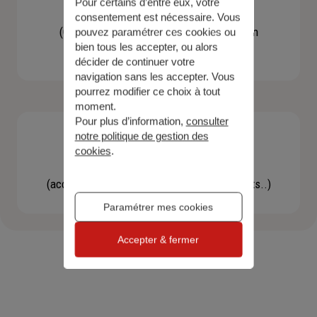
Pour certains d’entre eux, votre
Contacter un agent
consentement est nécessaire. Vous
(Obtenir un devis, une information, faire un
pouvez paramétrer ces cookies ou
bien tous les accepter, ou alors
bilan...)
décider de continuer votre
navigation sans les accepter. Vous
pourrez modifier ce choix à tout
moment.
Pour plus d’information,
consulter
notre politique de gestion des
cookies
.
Effectuer une démarche
(accéder à l'espace client, gérer mes contrats..)
Paramétrer mes cookies
Accepter & fermer