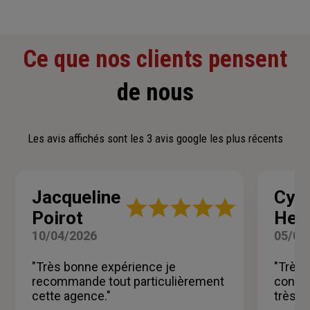
Ce que nos clients pensent
de nous
Les avis affichés sont les 3 avis google les plus récents
Jacqueline
Cyri
Note
Poirot
Henz
:
5
10/04/2026
05/03
sur
5
"Très bonne expérience je
"Très
étoiles
recommande tout particulièrement
consei
cette agence."
très p