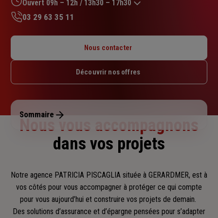
sur
Ouvert 09h – 12h / 13h30 – 17h30
5
03 29 63 35 11
étoiles
Lundi : 09h – 12h / 13h30 – 17h30
Mardi : 09h – 12h / 13h30 – 17h30
Nous contacter
Mercredi : 09h – 12h / 13h30 – 17h30
Jeudi : 09h – 12h / 13h30 – 17h30
Découvrir nos offres
Vendredi : 09h – 12h / 13h30 – 17h30
Samedi : Fermé
Dimanche : Fermé
Sommaire
Nous vous accompagnons
dans vos projets
Notre agence PATRICIA PISCAGLIA située à GERARDMER, est à
vos côtés pour vous accompagner
à protéger ce qui compte
pour vous aujourd’hui et construire vos projets de demain.
Des solutions d’assurance et d’épargne pensées pour s’adapter