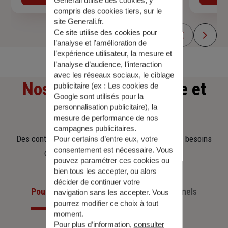
compris des cookies tiers, sur le
site Generali.fr.
Ce site utilise des cookies pour
l’analyse et l'amélioration de
l’expérience utilisateur, la mesure et
l’analyse d’audience, l’interaction
avec les réseaux sociaux, le ciblage
Nos offres
d'assurance et
publicitaire (ex :
Les cookies de
Google sont utilisés pour la
personnalisation publicitaire
), la
d'épargne
mesure de performance de nos
campagnes publicitaires.
Des contrats clairs et flexibles pour sécuriser vos besoins
Pour certains d’entre eux, votre
consentement est nécessaire. Vous
d’aujourd’hui et anticiper ceux de demain.
pouvez paramétrer ces cookies ou
bien tous les accepter, ou alors
décider de continuer votre
Pour les particuliers
Pour les professionnels
navigation sans les accepter. Vous
pourrez modifier ce choix à tout
moment.
Pour plus d’information,
consulter