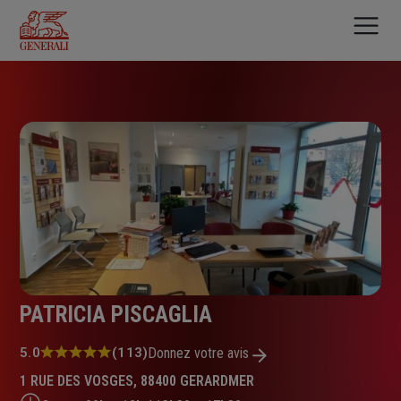
Aller
au
contenu
principal
PATRICIA PISCAGLIA
Note
5.0
(113)
Donnez votre avis
:
1 RUE DES VOSGES, 88400 GERARDMER
5.0