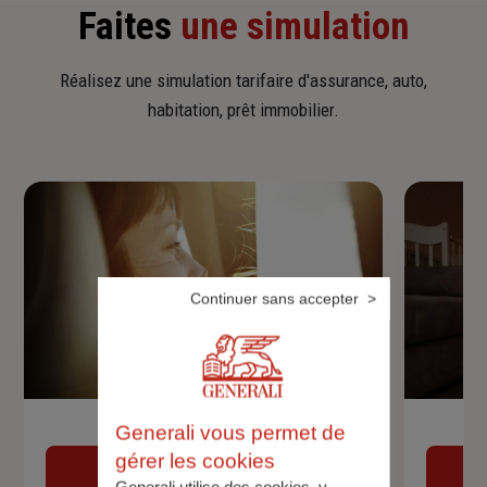
Faites
une simulation
Réalisez une simulation tarifaire d'assurance, auto,
habitation, prêt immobilier.
Continuer sans accepter
Devis assurance auto
Generali vous permet de
gérer les cookies
Obtenir une estimation
Generali utilise des cookies, y