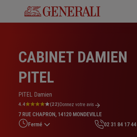
Aller
au
contenu
principal
CABINET DAMIEN
PITEL
PITEL Damien
Note
4.4
(22)
Donnez votre avis
:
7 RUE CHAPRON, 14120 MONDEVILLE
4.4
sur
Fermé
02 31 84 17 44
5
étoiles