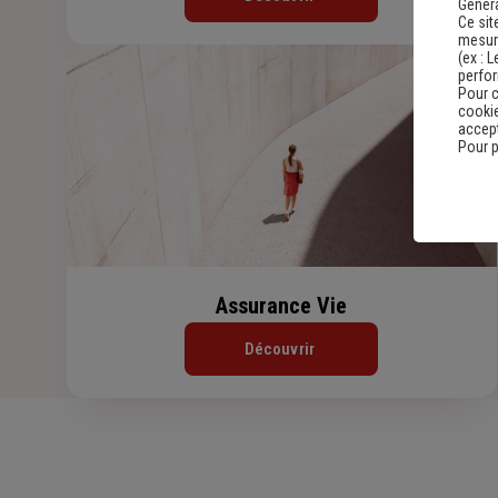
Genera
Ce sit
mesure
(ex :
L
perfo
Pour c
cookie
accept
Pour p
Assurance Vie
Découvrir