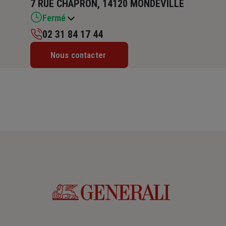
7 RUE CHAPRON, 14120 MONDEVILLE
Fermé
02 31 84 17 44
Lundi : 09h – 12h / 14h – 18h
Nous contacter
Mardi : 09h – 12h / 14h – 18h
Mercredi : 09h – 12h / 14h – 18h
Jeudi : 09h – 12h / 14h – 18h
Vendredi : 09h – 12h / 14h – 17h
Samedi : Fermé
Dimanche : Fermé