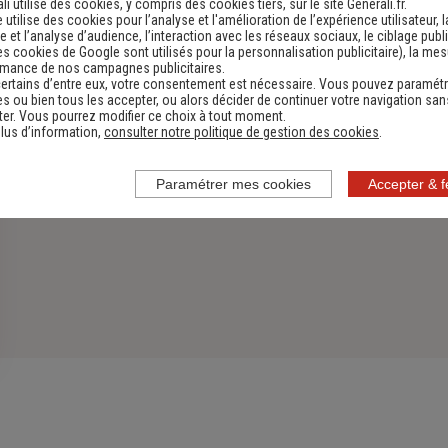
li utilise des cookies, y compris des cookies tiers, sur le site Generali.fr.
e utilise des cookies pour l’analyse et l'amélioration de l’expérience utilisateur, l
 et l’analyse d’audience, l’interaction avec les réseaux sociaux, le ciblage publi
es cookies de Google sont utilisés pour la personnalisation publicitaire
), la me
rmance de nos campagnes publicitaires.
ertains d’entre eux, votre consentement est nécessaire. Vous pouvez paramétr
s ou bien tous les accepter, ou alors décider de continuer votre navigation san
er. Vous pourrez modifier ce choix à tout moment.
lus d’information,
consulter notre politique de gestion des cookies
.
Paramétrer mes cookies
Accepter & 