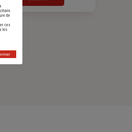
a
citaire
sure de
er ces
s les
fermer