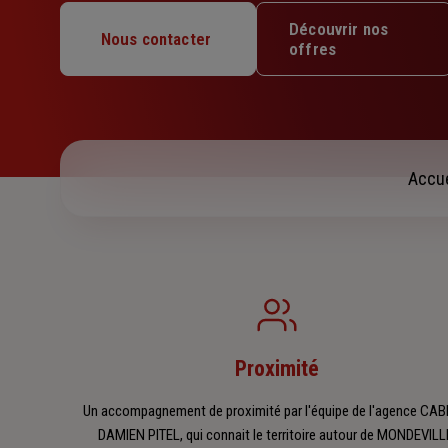
Lundi : 09h – 12h / 14h – 18h
Découvrir nos
Nous contacter
Mardi : 09h – 12h / 14h – 18h
offres
Mercredi : 09h – 12h / 14h – 18h
Jeudi : 09h – 12h / 14h – 18h
Vendredi : 09h – 12h / 14h – 17h
Samedi : Fermé
Dimanche : Fermé
Accue
Proximité
Un accompagnement de proximité par l'équipe de l'agence CAB
DAMIEN PITEL, qui connait le territoire autour de MONDEVILL