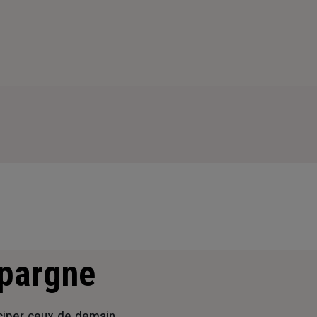
épargne
iciper ceux de demain.