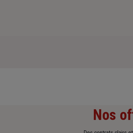
Nos of
Des contrats clairs e