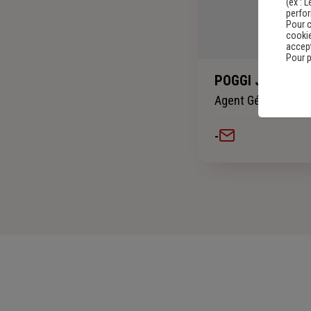
(ex :
L
perfo
Pour c
cookie
accept
Pour p
POGGI Jean Bapt
Agent Général
-