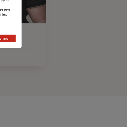
sure de
er ces
s les
fermer