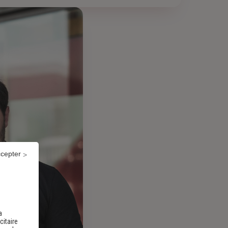
ccepter
a
citaire