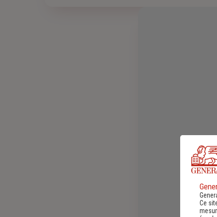
Gener
Genera
Ce sit
mesure