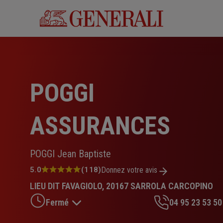
Aller
au
contenu
principal
POGGI
ASSURANCES
POGGI Jean Baptiste
Note
5.0
(118)
Donnez votre avis
:
LIEU DIT FAVAGIOLO, 20167 SARROLA CARCOPINO
5.0
sur
Fermé
04 95 23 53 50
5
étoiles