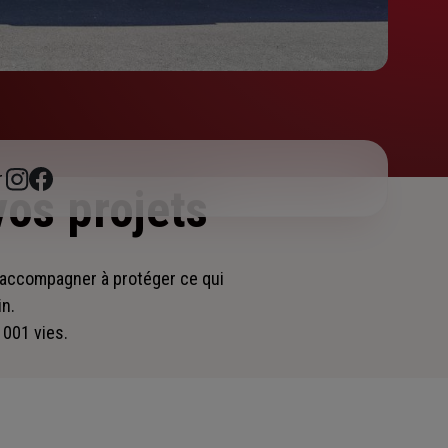
r
vos projets
s accompagner
à protéger ce qui
in.
 001 vies.