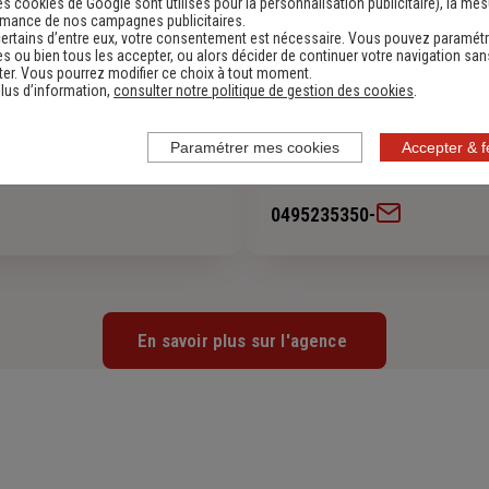
es cookies de Google sont utilisés pour la personnalisation publicitaire
), la me
rmance de nos campagnes publicitaires.
ertains d’entre eux, votre consentement est nécessaire. Vous pouvez paramétr
s ou bien tous les accepter, ou alors décider de continuer votre navigation san
er. Vous pourrez modifier ce choix à tout moment.
lus d’information,
consulter notre politique de gestion des cookies
.
iste
BENETTI Paul-Antoine
Paramétrer mes cookies
Accepter & 
Apprentit
0495235350
-
En savoir plus sur l'agence