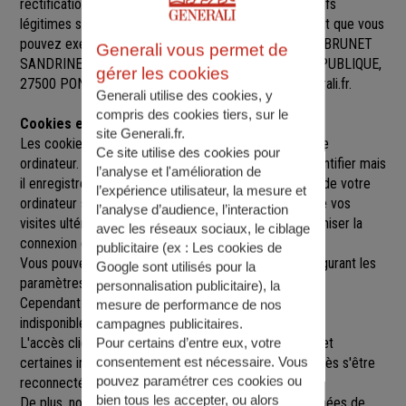
rectification, de suppression et d’opposition pour motifs
légitimes sur l’ensemble des données vous concernant que vous
pouvez exercer sur simple demande auprès de MME BRUNET
Generali vous permet de
SANDRINE, M. BRUNET Gregory
, à
60 RUE DE LA REPUBLIQUE,
gérer les cookies
27500 PONT AUDEMER
,
pontaudemer@agence.generali.fr.
Generali utilise des cookies, y
compris des cookies tiers, sur le
Cookies et sessions
site Generali.fr.
Les cookies sont de petits fichiers implantés sur votre
Ce site utilise des cookies pour
ordinateur. Un cookie ne nous permet pas de vous identifier mais
l’analyse et l'amélioration de
il enregistre des informations relatives à la navigation de votre
l’expérience utilisateur, la mesure et
ordinateur sur notre site que nous pourrons lire lors de vos
l’analyse d’audience, l’interaction
visites ultérieures afin de faciliter la navigation, d'optimiser la
avec les réseaux sociaux, le ciblage
connexion et de personnaliser l'utilisation du site.
publicitaire (ex :
Les cookies de
Vous pouvez refuser l'utilisation des cookies en configurant les
Google sont utilisés pour la
paramètres de votre navigateur Internet.
personnalisation publicitaire
), la
Cependant le fait de refuser les cookies peut rendre
mesure de performance de nos
indisponibles toutes ou certaines parties du site.
campagnes publicitaires.
L'accès client est construit avec un délai de session, et
Pour certains d’entre eux, votre
consentement est nécessaire. Vous
certaines informations ne seront remises à jour qu'après s'être
pouvez paramétrer ces cookies ou
reconnecté sur le site.
bien tous les accepter, ou alors
De plus, nous pouvons être amenés à utiliser vos données de