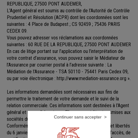
REPUBLIQUE, 27500 PONT AUDEMER,
L’Agent général est soumis au contrôle de l’Autorité de Contrôle
Prudentiel et Résolution (ACPR) dont les coordonnées sont les
suivantes : 4 Place de Budapest ; CS 92459 ; 75436 PARIS
CEDEX 09.
Vous pouvez adresser vos réclamations aux coordonnées
suivantes : 60 RUE DE LA REPUBLIQUE, 27500 PONT AUDEMER
En cas de litige portant sur l’application ou l’interprétation de
votre contrat d’assurance, vous pouvez saisir le Médiateur de
l’Assurance par courrier postal à l’adresse suivante : La
Médiation de l’Assurance - TSA 50110 - 75441 Paris Cedex 09,
ou par voie électronique :
http://www.mediation-assurance.org
».
Les informations demandées sont nécessaires aux fins de
permettre le traitement de votre demande et le suivi de la
relation commerciale. Ces informations sont destinées à l’Agent
général et ses collaborateurs. Elles pourront être transmises aux
Continuer sans accepter
sociétés du groupe GENERALI.
Conformément aux dispositions de la loi Informatique et libertés
du 6 janvier 1978 modifiée, vous disposez d’un droit d’accès, de