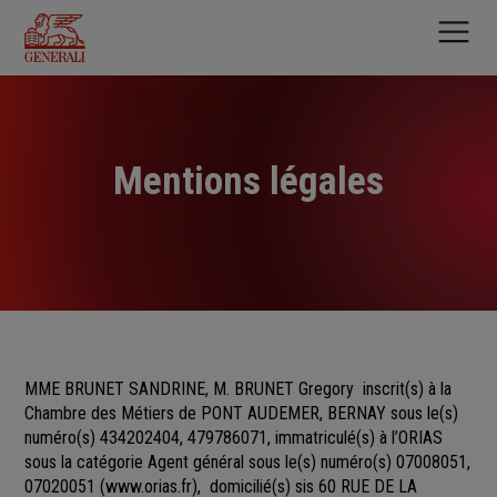
Aller
au
contenu
principal
Mentions légales
MME BRUNET SANDRINE, M. BRUNET Gregory
inscrit(s)
à la
Chambre des Métiers
de
PONT AUDEMER, BERNAY sous le(s)
numéro(s)
434202404, 479786071, immatriculé(s) à l’ORIAS
sous la catégorie Agent général sous le(s) numéro(s) 07008051,
07020051
(
www.orias.fr
), domicilié(s) sis 60 RUE DE LA