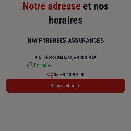
Notre adresse
et nos
horaires
NAY PYRENEES ASSURANCES
4 ALLEES CHANZY, 64800 NAY
Fermé
05 59 13 99 00
Lundi : 09h – 12h30 / 13h30 – 17h30
Nous contacter
Mardi : 09h – 12h30 / 13h30 – 17h30
Mercredi : 09h – 12h30 / 13h30 – 17h30
Jeudi : 09h – 12h30 / 13h30 – 17h30
Vendredi : 09h – 12h30 / 13h30 – 17h30
Samedi : Fermé
Dimanche : Fermé