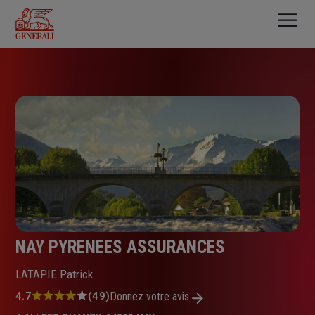
Aller
au
contenu
principal
NAY PYRENEES ASSURANCES
LATAPIE Patrick
Note
4.7
(49)
Donnez votre avis
: