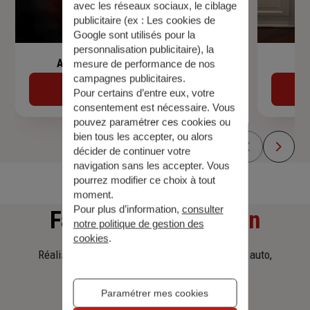
avec les réseaux sociaux, le ciblage
publicitaire (ex :
Les cookies de
Google sont utilisés pour la
personnalisation publicitaire
), la
Assurance de prêt immobilier
mesure de performance de nos
campagnes publicitaires.
Découvrir
Pour certains d’entre eux, votre
consentement est nécessaire. Vous
pouvez paramétrer ces cookies ou
bien tous les accepter, ou alors
décider de continuer votre
navigation sans les accepter. Vous
pourrez modifier ce choix à tout
moment.
Pour plus d’information,
consulter
Faites
une simulation
notre politique de gestion des
cookies
.
Réalisez une simulation tarifaire d'assurance, auto,
habitation, prêt immobilier.
Paramétrer mes cookies