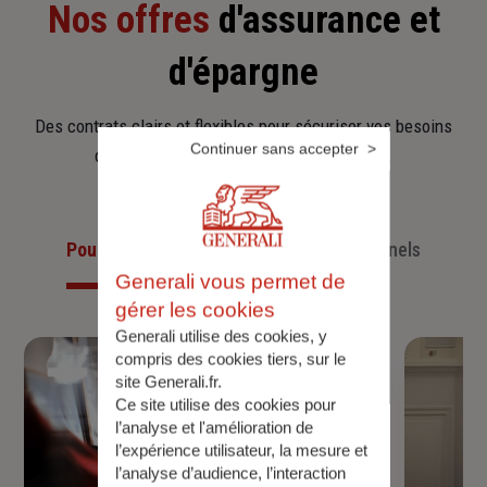
Nos offres
d'assurance et
d'épargne
Des contrats clairs et flexibles pour sécuriser vos besoins
Continuer sans accepter
d’aujourd’hui et anticiper ceux de demain.
Pour les particuliers
Pour les professionnels
Generali vous permet de
gérer les cookies
Generali utilise des cookies, y
compris des cookies tiers, sur le
site Generali.fr.
Ce site utilise des cookies pour
l’analyse et l'amélioration de
l’expérience utilisateur, la mesure et
l’analyse d’audience, l’interaction