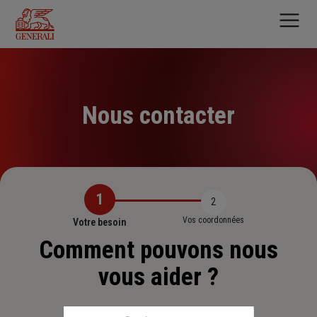
Aller
au
contenu
principal
Nous contacter
1
2
Vos coordonnées
Votre besoin
Comment pouvons nous
vous aider ?