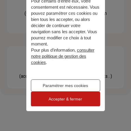
Pour certains d’entre eux, votre
Contacter un agent
consentement est nécessaire. Vous
(Obtenir un devis, une information, faire un
pouvez paramétrer ces cookies ou
bien tous les accepter, ou alors
bilan...)
décider de continuer votre
navigation sans les accepter. Vous
pourrez modifier ce choix à tout
moment.
Pour plus d’information,
consulter
notre politique de gestion des
cookies
.
Effectuer une démarche
(accéder à l'espace client, gérer mes contrats..)
Paramétrer mes cookies
Accepter & fermer