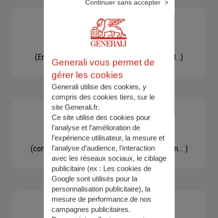
Continuer sans accepter
Besoin d'une assistance
(En cas d'accident, bris de glace, un conseil..)
Generali vous permet de
gérer les cookies
Generali utilise des cookies, y
compris des cookies tiers, sur le
site Generali.fr.
Ce site utilise des cookies pour
l’analyse et l'amélioration de
Demande d'information
l’expérience utilisateur, la mesure et
(concernant une actualité, une réglementation...)
l’analyse d’audience, l’interaction
avec les réseaux sociaux, le ciblage
publicitaire (ex :
Les cookies de
Google sont utilisés pour la
personnalisation publicitaire
), la
mesure de performance de nos
campagnes publicitaires.