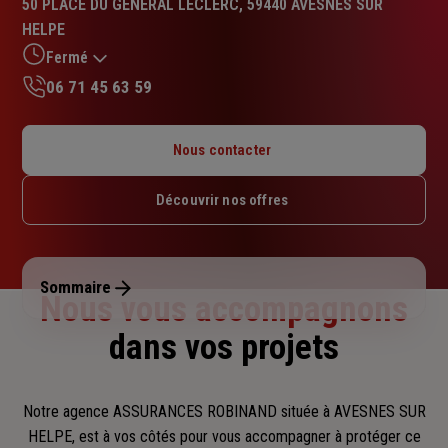
50 PLACE DU GENERAL LECLERC, 59440 AVESNES SUR
4.3
HELPE
sur
5
Fermé
étoiles
06 71 45 63 59
Lundi : Fermé
Mardi : 09h – 12h / 13h30 – 16h30
Nous contacter
Mercredi : 09h – 12h
Jeudi : 09h – 12h / 13h30 – 15h30
Découvrir nos offres
Vendredi : 09h – 12h / 13h30 – 16h30
Samedi : Fermé
Dimanche : Fermé
Sommaire
Nous vous accompagnons
dans vos projets
Notre agence ASSURANCES ROBINAND située à AVESNES SUR
HELPE, est à vos côtés pour vous accompagner
à protéger ce