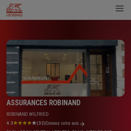
Aller
au
contenu
principal
ASSURANCES ROBINAND
ROBINAND WILFRIED
Note
4.3
(32)
Donnez votre avis
: