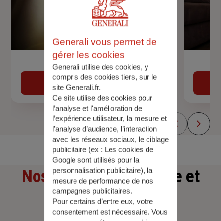
Generali vous permet de
gérer les cookies
Devis assurance auto
Generali utilise des cookies, y
compris des cookies tiers, sur le
Obtenir une estimation
site Generali.fr.
Ce site utilise des cookies pour
l’analyse et l'amélioration de
l’expérience utilisateur, la mesure et
l’analyse d’audience, l’interaction
avec les réseaux sociaux, le ciblage
publicitaire (ex :
Les cookies de
Google sont utilisés pour la
Nos offres
d'assurance et
personnalisation publicitaire
), la
mesure de performance de nos
campagnes publicitaires.
d'épargne
Pour certains d’entre eux, votre
consentement est nécessaire. Vous