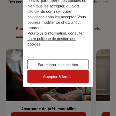
pouvez paramétrer ces cookies ou
Des contrats clairs et flexibles pour sécuriser vos besoins
bien tous les accepter, ou alors
d’aujourd’hui et anticiper ceux de demain.
décider de continuer votre
navigation sans les accepter. Vous
pourrez modifier ce choix à tout
moment.
Pour les particuliers
Pour les professionnels
Pour plus d’information,
consulter
notre politique de gestion des
cookies
.
Paramétrer mes cookies
Accepter & fermer
Assurance de prêt immobilier