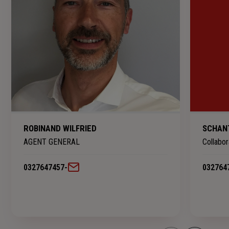
ROBINAND WILFRIED
SCHAN
AGENT GENERAL
Collabo
0327647457
-
032764