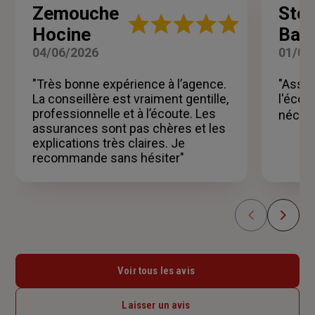
Zemouche
Sté
Note
Hocine
Ball
:
5
04/06/2026
01/06
sur
5
"Très bonne expérience à l’agence.
"Assur
étoiles
La conseillère est vraiment gentille,
l'écou
professionnelle et à l’écoute. Les
nécess
assurances sont pas chères et les
explications très claires. Je
recommande sans hésiter"
Voir tous les avis
Laisser un avis