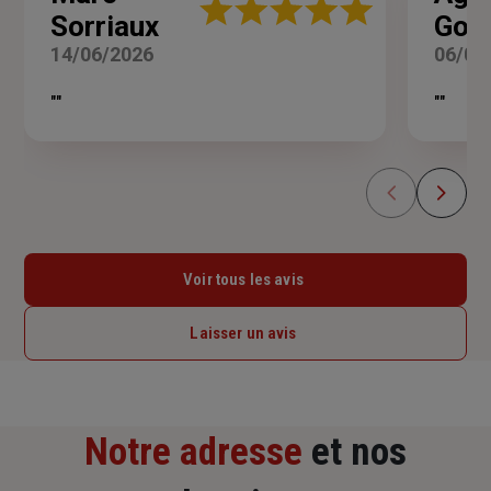
Note
Sorriaux
God
:
5
14/06/2026
06/06
sur
5
""
""
étoiles
Voir tous les avis
Laisser un avis
Notre adresse
et nos