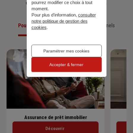
d’aujourd’hui et anticiper ceux de demain.
pourrez modifier ce choix à tout
moment.
Pour plus d’information,
consulter
notre politique de gestion des
Pour les particuliers
Pour les professionnels
cookies
.
Paramétrer mes cookies
Accepter & fermer
Assurance de prêt immobilier
Découvrir