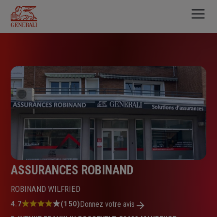
Aller
au
contenu
principal
ASSURANCES ROBINAND
ROBINAND WILFRIED
Note
4.7
(150)
Donnez votre avis
: