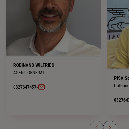
ROBINAND WILFRIED
AGENT GENERAL
PISA S
Collabo
0327647457
-
032764