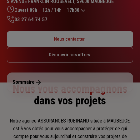
5 AVENUE FRANKLIN ROOSEVELT, 59600 MAUBEUGE
4.7
sur
Ouvert 09h – 12h / 14h – 17h30
5
03 27 64 74 57
étoiles
Lundi : 14h – 17h30
Mardi : 09h – 12h / 14h – 17h30
Nous contacter
Mercredi : 09h – 12h / 14h – 17h30
Jeudi : 09h – 12h / 14h – 17h30
Découvrir nos offres
Vendredi : 09h – 12h / 14h – 17h30
Samedi : Fermé
Dimanche : Fermé
Sommaire
Nous vous accompagnons
dans vos projets
Notre agence ASSURANCES ROBINAND située à MAUBEUGE,
est à vos côtés pour vous accompagner
à protéger ce qui
compte pour vous aujourd’hui et construire vos projets de