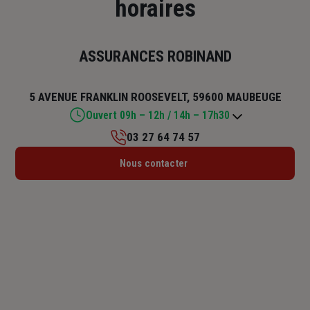
horaires
ASSURANCES ROBINAND
5 AVENUE FRANKLIN ROOSEVELT, 59600 MAUBEUGE
Ouvert 09h – 12h / 14h – 17h30
03 27 64 74 57
Lundi : 14h – 17h30
Nous contacter
Mardi : 09h – 12h / 14h – 17h30
Mercredi : 09h – 12h / 14h – 17h30
Jeudi : 09h – 12h / 14h – 17h30
Vendredi : 09h – 12h / 14h – 17h30
Samedi : Fermé
Dimanche : Fermé