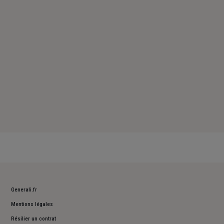
Samedi : Fermé
Dimanche : Fermé
Generali.fr
Mentions légales
Résilier un contrat