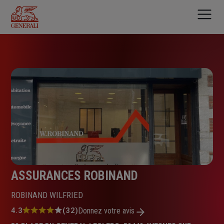
Aller
au
contenu
principal
ASSURANCES ROBINAND
ROBINAND WILFRIED
Note
4.3
(32)
Donnez votre avis
: