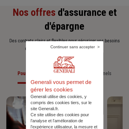
Nos offres
d'assurance et
d'épargne
Des contrats clairs et flexibles pour sécuriser vos besoins
Continuer sans accepter
d’aujourd’hui et anticiper ceux de demain.
Pour les particuliers
Pour les professionnels
Generali vous permet de
gérer les cookies
Generali utilise des cookies, y
compris des cookies tiers, sur le
site Generali.fr.
Ce site utilise des cookies pour
l’analyse et l'amélioration de
l’expérience utilisateur, la mesure et