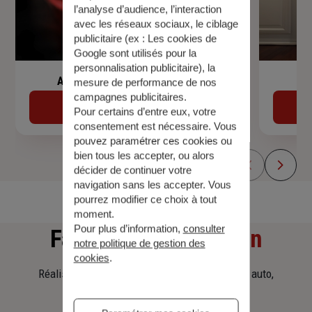
l’analyse d’audience, l’interaction
avec les réseaux sociaux, le ciblage
publicitaire (ex :
Les cookies de
Google sont utilisés pour la
personnalisation publicitaire
), la
Assurance de prêt immobilier
mesure de performance de nos
campagnes publicitaires.
Découvrir
Pour certains d’entre eux, votre
consentement est nécessaire. Vous
pouvez paramétrer ces cookies ou
bien tous les accepter, ou alors
décider de continuer votre
navigation sans les accepter. Vous
pourrez modifier ce choix à tout
moment.
Pour plus d’information,
consulter
Faites
une simulation
notre politique de gestion des
cookies
.
Réalisez une simulation tarifaire d'assurance, auto,
habitation, prêt immobilier.