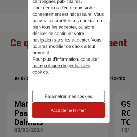
campagnes publicitaires.
Pour certains d’entre eux, votre
Découvrir toutes nos offres
consentement est nécessaire. Vous
pouvez paramétrer ces cookies ou
bien tous les accepter, ou alors
décider de continuer votre
Ce que nos clients pensent
navigation sans les accepter. Vous
pourrez modifier ce choix à tout
moment.
de nous
Pour plus d’information,
consulter
notre politique de gestion des
cookies
.
Les avis affichés sont les 3 avis google les plus récents
Paramétrer mes cookies
Marie-
GSP
Accepter & fermer
Note
Pascale
ROM
:
Dalmais
TO
5
sur
03/02/2024
15/08
5