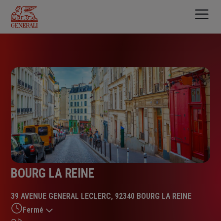
Aller
au
contenu
principal
BOURG LA REINE
39 AVENUE GENERAL LECLERC, 92340 BOURG LA REINE
Fermé