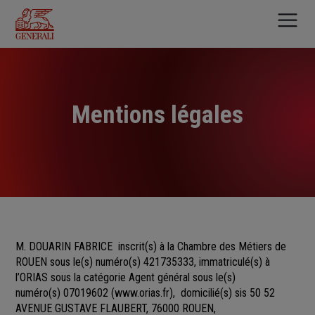
Aller
au
contenu
principal
Mentions légales
M. DOUARIN FABRICE
inscrit(s)
à la Chambre des Métiers
de
ROUEN sous le(s) numéro(s)
421735333, immatriculé(s) à
l’ORIAS sous la catégorie Agent général sous le(s)
numéro(s) 07019602
(
www.orias.fr
), domicilié(s) sis 50 52
AVENUE GUSTAVE FLAUBERT, 76000 ROUEN,