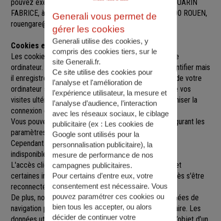
pouvez exercer sur simple demande auprès de M. DOUARIN
FABRICE
, à
50 52 AVENUE GUSTAVE FLAUBERT, 76000 ROUEN
,
Generali vous permet de
rouengare@agence.generali.fr.
gérer les cookies
Generali utilise des cookies, y
Cookies et sessions
compris des cookies tiers, sur le
Les cookies sont de petits fichiers implantés sur votre
site Generali.fr.
ordinateur. Un cookie ne nous permet pas de vous identifier mais
Ce site utilise des cookies pour
il enregistre des informations relatives à la navigation de votre
l’analyse et l'amélioration de
ordinateur sur notre site que nous pourrons lire lors de vos
l’expérience utilisateur, la mesure et
visites ultérieures afin de faciliter la navigation, d'optimiser la
l’analyse d’audience, l’interaction
connexion et de personnaliser l'utilisation du site.
avec les réseaux sociaux, le ciblage
Vous pouvez refuser l'utilisation des cookies en configurant les
publicitaire (ex :
Les cookies de
paramètres de votre navigateur Internet.
Google sont utilisés pour la
Cependant le fait de refuser les cookies peut rendre
personnalisation publicitaire
), la
indisponibles toutes ou certaines parties du site.
mesure de performance de nos
L'accès client est construit avec un délai de session, et
campagnes publicitaires.
certaines informations ne seront remises à jour qu'après s'être
Pour certains d’entre eux, votre
consentement est nécessaire. Vous
reconnecté sur le site.
pouvez paramétrer ces cookies ou
De plus, nous pouvons être amenés à utiliser vos données de
bien tous les accepter, ou alors
navigation par le biais de cookies gérés par un partenaire. Les
décider de continuer votre
données utilisées sont strictement anonymes et font l’objet d’un