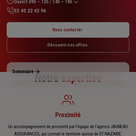
sur
Ouvert 09h – 12h / 14h – 18h
5
02 40 22 42 96
étoiles
Lundi : 09h – 12h / 14h – 18h
Mardi : 09h – 12h / 14h – 18h
Nous contacter
Mercredi : 09h – 12h / 14h – 18h
Jeudi : 09h – 12h / 14h – 18h
Découvrir nos offres
Vendredi : 09h – 12h / 14h – 18h
Samedi : Fermé
Dimanche : Fermé
Sommaire
Notre
expertise
Proximité
Un accompagnement de proximité par l'équipe de l'agence JAUNEAU
ASSURANCES, qui connait le territoire autour de ST NAZAIRE.