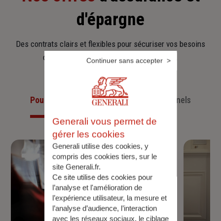
d'épargne
Des contrats clairs et flexibles pour sécuriser vos besoins
d’aujourd’hui et anticiper ceux de demain.
Continuer sans accepter
Pour les particuliers
Pour les professionnels
Generali vous permet de
gérer les cookies
Generali utilise des cookies, y
compris des cookies tiers, sur le
site Generali.fr.
Ce site utilise des cookies pour
l’analyse et l'amélioration de
l’expérience utilisateur, la mesure et
l’analyse d’audience, l’interaction
avec les réseaux sociaux, le ciblage