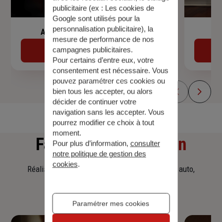
publicitaire (ex :
Les cookies de
Google sont utilisés pour la
personnalisation publicitaire
), la
Assurance de prêt immobilier
mesure de performance de nos
campagnes publicitaires.
Découvrir
Pour certains d’entre eux, votre
consentement est nécessaire. Vous
pouvez paramétrer ces cookies ou
bien tous les accepter, ou alors
décider de continuer votre
navigation sans les accepter. Vous
pourrez modifier ce choix à tout
moment.
Faites
une simulation
Pour plus d’information,
consulter
notre politique de gestion des
cookies
.
Réalisez une simulation tarifaire d'assurance, auto,
habitation, prêt immobilier.
Paramétrer mes cookies