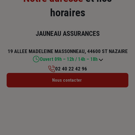
horaires
JAUNEAU ASSURANCES
19 ALLEE MADELEINE MASSONNEAU, 44600 ST NAZAIRE
Ouvert 09h – 12h / 14h – 18h
02 40 22 42 96
Lundi : 09h – 12h / 14h – 18h
Nous contacter
Mardi : 09h – 12h / 14h – 18h
Mercredi : 09h – 12h / 14h – 18h
Jeudi : 09h – 12h / 14h – 18h
Vendredi : 09h – 12h / 14h – 18h
Samedi : Fermé
Dimanche : Fermé