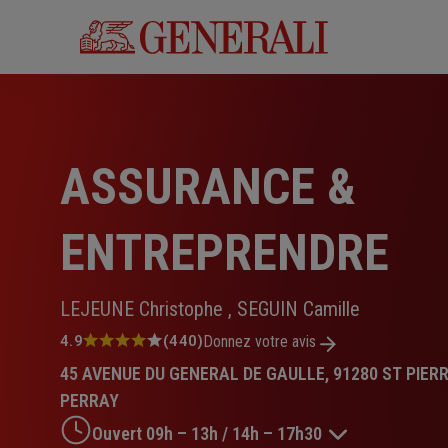
Aller
au
contenu
principal
ASSURANCE &
ENTREPRENDRE
LEJEUNE Christophe , SEGUIN Camille
Note
4.9
(440)
Donnez votre avis
:
45 AVENUE DU GENERAL DE GAULLE, 91280 ST PIER
4.9
sur
PERRAY
5
Ouvert 09h – 13h / 14h – 17h30
étoiles