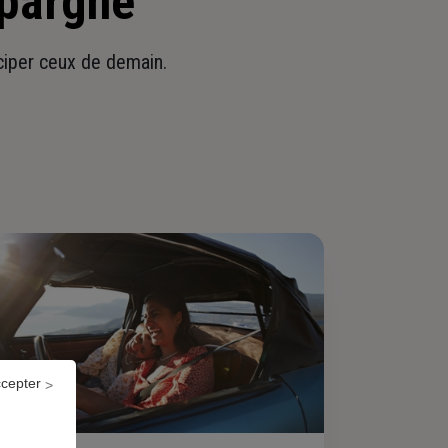
épargne
iciper ceux de demain.
ccepter