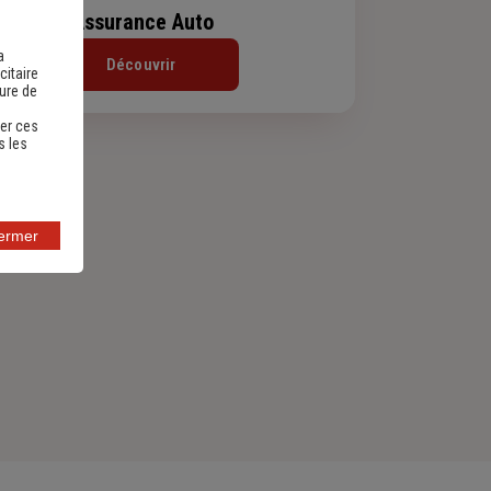
Assurance Auto
a
Découvrir
citaire
sure de
er ces
s les
fermer