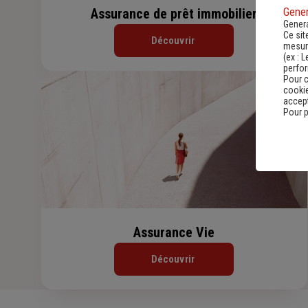
Gener
Assurance de prêt immobilier
Genera
Ce sit
Découvrir
mesure
(ex :
L
perfo
Pour c
cookie
accept
Pour p
Assurance Vie
Découvrir