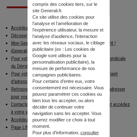
compris des cookies tiers, sur le
site Generali.fr.
Ce site utilise des cookies pour
l’analyse et l'amélioration de
Accédez à votre espace client
l’expérience utilisateur, la mesure et
Découvrez les applications Generali
l’analyse d’audience, l’interaction
avec les réseaux sociaux, le ciblage
Mon Generali : en relation avec votre assureur 24h/24 !
publicitaire (ex :
Les cookies de
iGenerali : votre épargne dans votre poche !
Google sont utilisés pour la
Pour votre déménagement, consultez la Chambre Syndicale
personnalisation publicitaire
), la
du Déménagement
mesure de performance de nos
Pour votre déménagement, déclarez votre changement
campagnes publicitaires.
d'adresse
Pour certains d’entre eux, votre
consentement est nécessaire. Vous
Retrouvez facilement la préfecture à laquelle vous adresser
pouvez paramétrer ces cookies ou
pour vos démarches
bien tous les accepter, ou alors
Contactez la caisse nationale d'Assurance Maladie et accédez
décider de continuer votre
à votre espace per…
navigation sans les accepter. Vous
Accédez aux informations règlementaires
pourrez modifier ce choix à tout
moment.
Page LINKEDIN
Pour plus d’information,
consulter