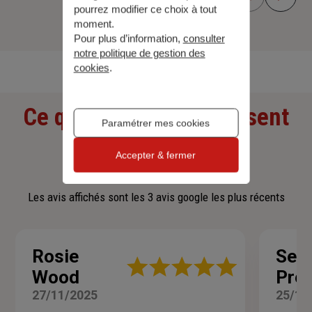
pourrez modifier ce choix à tout
moment.
Pour plus d’information,
consulter
Découvrir toutes nos offres
notre politique de gestion des
cookies
.
Ce que nos clients pensent
Paramétrer mes cookies
de nous
Accepter & fermer
Les avis affichés sont les 3 avis google les plus récents
Rosie
Seb
Note
Wood
Pre
:
5
27/11/2025
25/11
sur