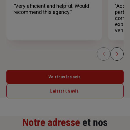
5
"Very efficient and helpful. Would
"Accue
étoiles
recommend this agency."
pertin
corres
exprim
venir 
Voir tous les avis
Laisser un avis
Notre adresse
et nos