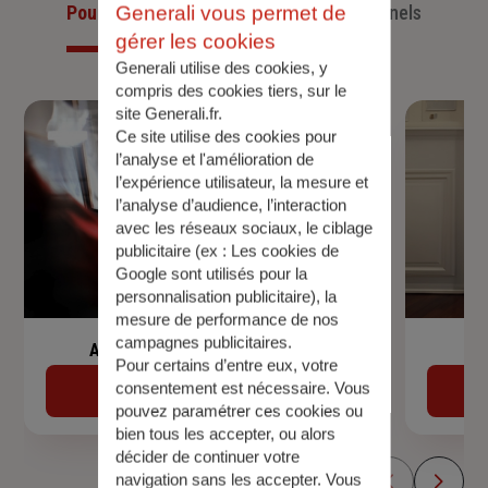
Pour les particuliers
Pour les professionnels
Generali vous permet de
gérer les cookies
Generali utilise des cookies, y
compris des cookies tiers, sur le
site Generali.fr.
Ce site utilise des cookies pour
l’analyse et l'amélioration de
l’expérience utilisateur, la mesure et
l’analyse d’audience, l’interaction
avec les réseaux sociaux, le ciblage
publicitaire (ex :
Les cookies de
Google sont utilisés pour la
personnalisation publicitaire
), la
mesure de performance de nos
campagnes publicitaires.
Assurance de prêt immobilier
Pour certains d’entre eux, votre
consentement est nécessaire. Vous
Découvrir
pouvez paramétrer ces cookies ou
bien tous les accepter, ou alors
décider de continuer votre
navigation sans les accepter. Vous