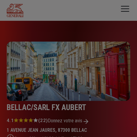
Aller
au
contenu
principal
BELLAC/SARL FX AUBERT
Note
4.1
(22)
Donnez votre avis
:
1 AVENUE JEAN JAURES, 87300 BELLAC
4.1