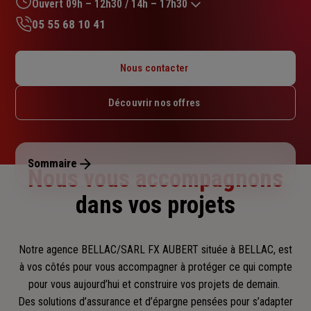
sur
Ouvert 09h – 12h30 / 14h – 17h30
5
05 55 68 10 41
étoiles
Lundi : 09h – 12h30 / 14h – 17h30
Mardi : 09h – 12h30 / 14h – 17h30
Nous contacter
Mercredi : 09h – 12h30 / 14h – 17h30
Jeudi : 09h – 12h30 / 14h – 17h30
Découvrir nos offres
Vendredi : 09h – 12h30 / 14h – 17h30
Samedi : Fermé
Dimanche : Fermé
Sommaire
Nous vous accompagnons
dans vos projets
Notre agence BELLAC/SARL FX AUBERT située à BELLAC, est
à vos côtés pour vous accompagner
à protéger ce qui compte
pour vous aujourd’hui et construire vos projets de demain.
Des solutions d’assurance et d’épargne pensées pour s’adapter