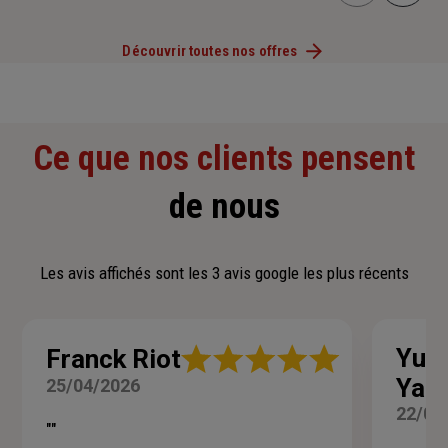
Découvrir toutes nos offres
Ce que nos clients pensent
de nous
Les avis affichés sont les 3 avis google les plus récents
Note
Yusr
Franck Riot
:
Yah
25/04/2026
5
sur
22/04
5
""
étoiles