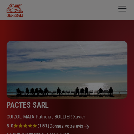
Aller
au
contenu
principal
PACTES SARL
GUIZOL-MAIA Patricia , BOLLIER Xavier
Note
5.0
(181)
Donnez votre avis
: