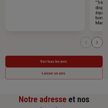
"Très 
dispon
équipe
bon su
Madam
Voir tous les avis
Laisser un avis
Notre adresse
et nos