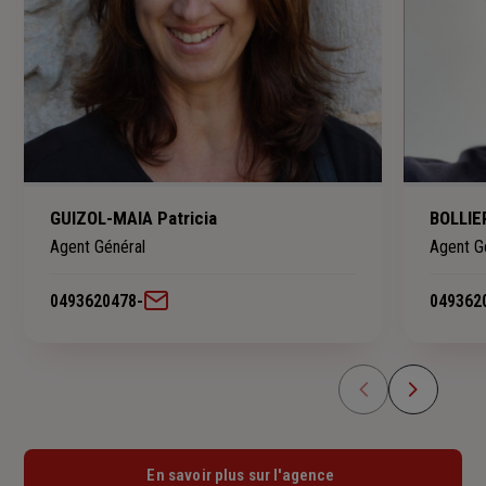
GUIZOL-MAIA Patricia
BOLLIE
Agent Général
Agent G
0493620478
-
049362
En savoir plus sur l'agence