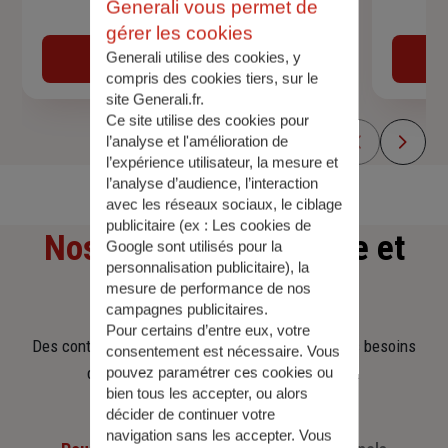
Generali vous permet de
Devis assurance auto
gérer les cookies
Generali utilise des cookies, y
Obtenir une estimation
compris des cookies tiers, sur le
site Generali.fr.
Ce site utilise des cookies pour
l’analyse et l'amélioration de
l’expérience utilisateur, la mesure et
l’analyse d’audience, l’interaction
avec les réseaux sociaux, le ciblage
publicitaire (ex :
Les cookies de
Nos offres
d'assurance et
Google sont utilisés pour la
personnalisation publicitaire
), la
d'épargne
mesure de performance de nos
campagnes publicitaires.
Pour certains d’entre eux, votre
Des contrats clairs et flexibles pour sécuriser vos besoins
consentement est nécessaire. Vous
d’aujourd’hui et anticiper ceux de demain.
pouvez paramétrer ces cookies ou
bien tous les accepter, ou alors
décider de continuer votre
navigation sans les accepter. Vous