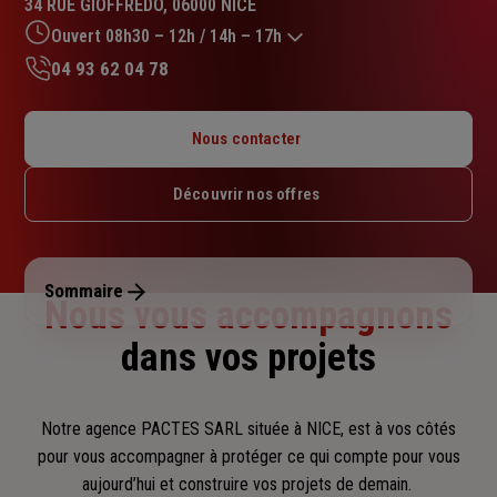
34 RUE GIOFFREDO, 06000 NICE
5.0
sur
Ouvert 08h30 – 12h / 14h – 17h
5
04 93 62 04 78
étoiles
Lundi : 08h30 – 12h / 14h – 17h30
Mardi : 08h30 – 12h / 14h – 17h30
Nous contacter
Mercredi : 08h30 – 12h
Jeudi : 08h30 – 12h / 14h – 17h30
Découvrir nos offres
Vendredi : 08h30 – 12h / 14h – 17h
Samedi : Fermé
Dimanche : Fermé
Sommaire
Nous vous accompagnons
dans vos projets
Notre agence PACTES SARL située à NICE, est à vos côtés
pour vous accompagner
à protéger ce qui compte pour vous
aujourd’hui et construire vos projets de demain.