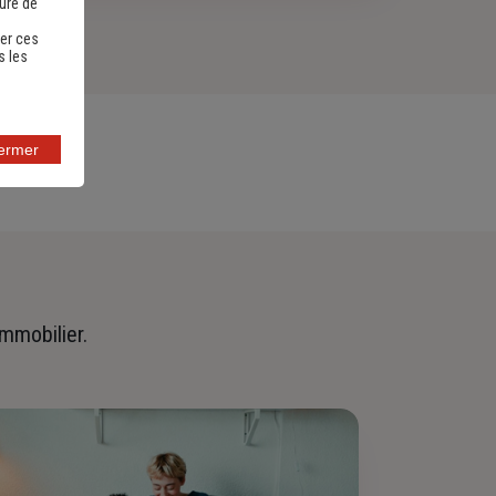
sure de
er ces
s les
fermer
immobilier.