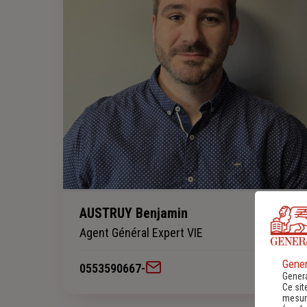
AUSTRUY Benjamin
Agent Général Expert VIE
Gener
0553590667
-
Genera
Ce sit
mesure