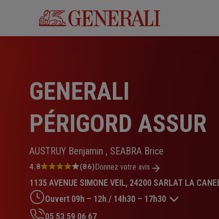
Aller
au
contenu
principal
GENERALI
PÉRIGORD ASSUR
AUSTRUY Benjamin , SEABRA Brice
Note
4.8
(86)
Donnez votre avis
:
1135 AVENUE SIMONE VEIL, 24200 SARLAT LA CANE
4.8
sur
Ouvert 09h – 12h / 14h30 – 17h30
5
étoiles
05 53 59 06 67