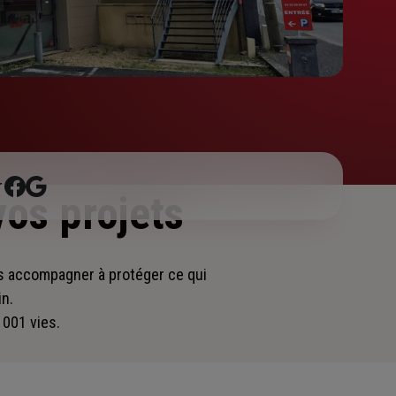
r
vos projets
ous accompagner
à protéger ce qui
in.
 001 vies.