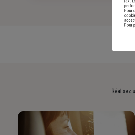
(ex :
L
perfo
Pour c
cookie
accept
Pour p
Réalisez u