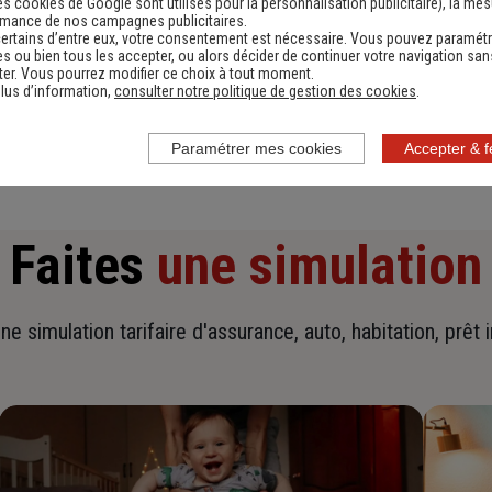
es cookies de Google sont utilisés pour la personnalisation publicitaire
), la me
rmance de nos campagnes publicitaires.
ertains d’entre eux, votre consentement est nécessaire. Vous pouvez paramétr
s ou bien tous les accepter, ou alors décider de continuer votre navigation san
En savoir plus sur l'agence
er. Vous pourrez modifier ce choix à tout moment.
lus d’information,
consulter notre politique de gestion des cookies
.
Paramétrer mes cookies
Accepter & 
Faites
une simulation
ne simulation tarifaire d'assurance, auto, habitation, prêt 