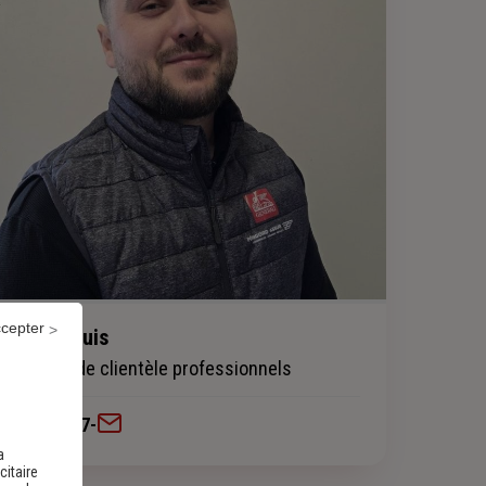
ccepter
DUTEIL Louis
Conseiller de clientèle professionnels
0553590667
-
a
citaire