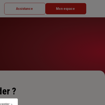
Assistance
Mon espace
er ?
ccepter