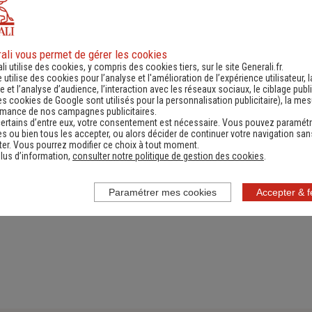
ali vous permet de gérer les cookies
ande d'information
Contacter un ag
li utilise des cookies, y compris des cookies tiers, sur le site Generali.fr.
e utilise des cookies pour l’analyse et l'amélioration de l’expérience utilisateur, l
ernant une actualité,
(Obtenir un devis,
 et l’analyse d’audience, l’interaction avec les réseaux sociaux, le ciblage publi
es cookies de Google sont utilisés pour la personnalisation publicitaire
), la me
e réglementation...)
information, faire un bi
rmance de nos campagnes publicitaires.
ertains d’entre eux, votre consentement est nécessaire. Vous pouvez paramétr
s ou bien tous les accepter, ou alors décider de continuer votre navigation san
er. Vous pourrez modifier ce choix à tout moment.
lus d’information,
consulter notre politique de gestion des cookies
.
Paramétrer mes cookies
Accepter & 