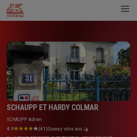
Aller
au
contenu
principal
SCHAUPP ET HARDY COLMAR
SCHAUPP Adrien
Note
4.9
(41)
Donnez votre avis
: