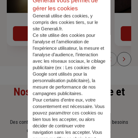
Generali vous permet de
gérer les cookies
Generali utilise des cookies, y
Devis assurance auto
compris des cookies tiers, sur le
site Generali.fr.
Obtenir une estimation
Ce site utilise des cookies pour
l’analyse et l'amélioration de
l’expérience utilisateur, la mesure et
l’analyse d’audience, l’interaction
avec les réseaux sociaux, le ciblage
publicitaire (ex :
Les cookies de
Google sont utilisés pour la
personnalisation publicitaire
), la
mesure de performance de nos
Nos offres
d'assurance et
campagnes publicitaires.
Pour certains d’entre eux, votre
d'épargne
consentement est nécessaire. Vous
pouvez paramétrer ces cookies ou
bien tous les accepter, ou alors
Des contrats clairs et flexibles pour sécuriser vos besoins
décider de continuer votre
d’aujourd’hui et anticiper ceux de demain.
navigation sans les accepter. Vous