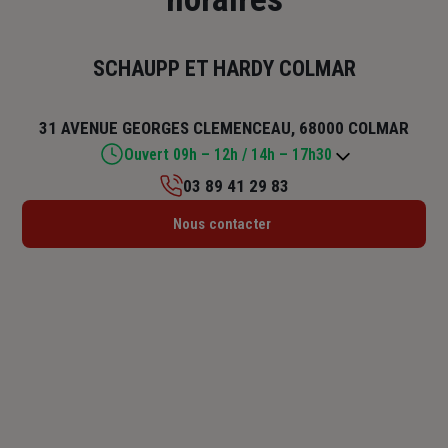
SCHAUPP ET HARDY COLMAR
31 AVENUE GEORGES CLEMENCEAU, 68000 COLMAR
Ouvert 09h – 12h / 14h – 17h30
03 89 41 29 83
Lundi : 09h – 12h / 14h – 17h30
Nous contacter
Mardi : 09h – 12h / 14h – 17h30
Mercredi : 09h – 12h / 14h – 17h30
Jeudi : 09h – 12h / 14h – 17h30
Vendredi : 09h – 12h / 14h – 16h
Samedi : Fermé
Dimanche : Fermé