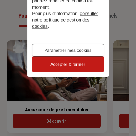
pourrez modifier ce choix à tout
moment.
Pour plus d’information,
consulter
Pour les particuliers
Pour les professionnels
notre politique de gestion des
cookies
.
Paramétrer mes cookies
Accepter & fermer
Assurance de prêt immobilier
Découvrir