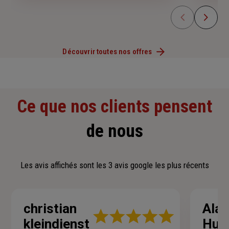
Découvrir toutes nos offres
Ce que nos clients pensent
de nous
Les avis affichés sont les 3 avis google les plus récents
christian
Alai
Note
kleindienst
Hue
: