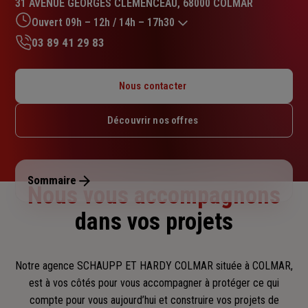
31 AVENUE GEORGES CLEMENCEAU, 68000 COLMAR
4.9
sur
Ouvert 09h – 12h / 14h – 17h30
5
03 89 41 29 83
étoiles
Lundi : 09h – 12h / 14h – 17h30
Mardi : 09h – 12h / 14h – 17h30
Nous contacter
Mercredi : 09h – 12h / 14h – 17h30
Jeudi : 09h – 12h / 14h – 17h30
Découvrir nos offres
Vendredi : 09h – 12h / 14h – 16h
Samedi : Fermé
Dimanche : Fermé
Sommaire
Nous vous accompagnons
dans vos projets
Notre agence SCHAUPP ET HARDY COLMAR située à COLMAR,
est à vos côtés pour vous accompagner
à protéger ce qui
compte pour vous aujourd’hui et construire vos projets de