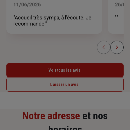
5
11/06/2026
26/05
sur
5
"Accueil très sympa, à l'écoute. Je
""
étoiles
recommande."
Voir tous les avis
Laisser un avis
Notre adresse
et nos
horaires