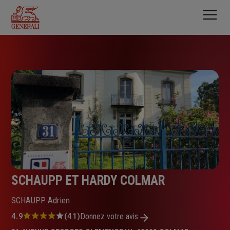
Aller
au
contenu
principal
SCHAUPP ET HARDY COLMAR
SCHAUPP Adrien
Note
4.9
(41)
Donnez votre avis
: