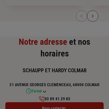
Notre adresse
et nos
horaires
SCHAUPP ET HARDY COLMAR
31 AVENUE GEORGES CLEMENCEAU, 68000 COLMAR
Fermé
03 89 41 29 83
Lundi : 09h – 12h / 14h – 17h30
Nous contacter