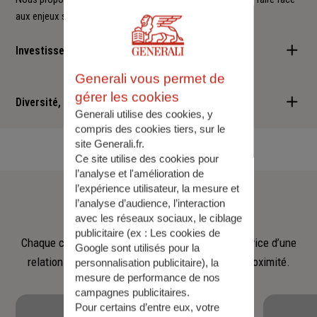
aux enjeux sociétaux et environnementaux.
Investisseur responsable
Generali vous permet de
Nous sommes convaincus qu'il est possible d'allier performance
gérer les cookies
financière et retombées positives : cette vision est au cœur des
Diversité, Equité, Inclusion
Generali utilise des cookies, y
services que nous vous proposons.
compris des cookies tiers, sur le
Nous faisons de la diversité, de l'équité et de l'inclusion un
site Generali.fr.
engagement quotidien.
Ce site utilise des cookies pour
l’analyse et l'amélioration de
Notre
équipe
l’expérience utilisateur, la mesure et
l’analyse d’audience, l’interaction
avec les réseaux sociaux, le ciblage
publicitaire (ex :
Les cookies de
Chaque collaborateur met son savoir‑faire au service d’une
Google sont utilisés pour la
relation fondée sur l’écoute, la confiance et la proximité.
personnalisation publicitaire
), la
mesure de performance de nos
campagnes publicitaires.
Pour certains d’entre eux, votre