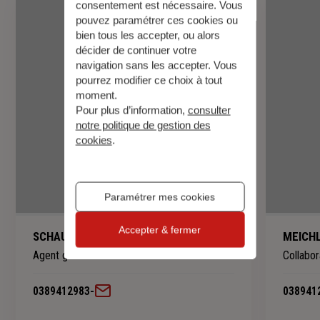
consentement est nécessaire. Vous
pouvez paramétrer ces cookies ou
bien tous les accepter, ou alors
décider de continuer votre
navigation sans les accepter. Vous
pourrez modifier ce choix à tout
moment.
Pour plus d’information,
consulter
notre politique de gestion des
cookies
.
Paramétrer mes cookies
Accepter & fermer
SCHAUPP Adrien
MEICHL
Agent général
Collabor
0389412983
-
038941