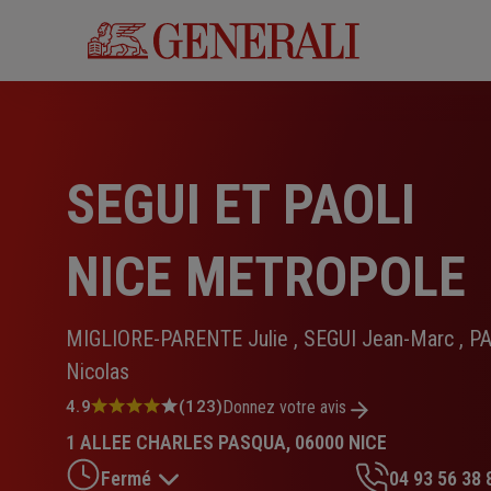
Aller
au
contenu
principal
SEGUI ET PAOLI
NICE METROPOLE
MIGLIORE-PARENTE Julie , SEGUI Jean-Marc , P
Nicolas
Note
4.9
(123)
Donnez votre avis
:
1 ALLEE CHARLES PASQUA, 06000 NICE
4.9
sur
Fermé
04 93 56 38 
5