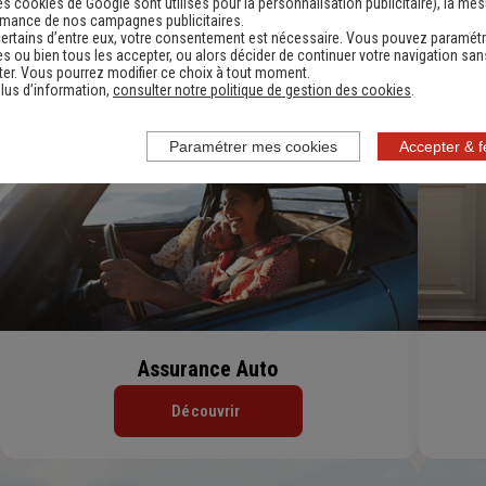
es cookies de Google sont utilisés pour la personnalisation publicitaire
), la me
Le PER Generali Patrimoine
rmance de nos campagnes publicitaires.
ertains d’entre eux, votre consentement est nécessaire. Vous pouvez paramétr
s ou bien tous les accepter, ou alors décider de continuer votre navigation san
Découvrir
er. Vous pourrez modifier ce choix à tout moment.
lus d’information,
consulter notre politique de gestion des cookies
.
Paramétrer mes cookies
Accepter & 
Assurance Auto
Découvrir