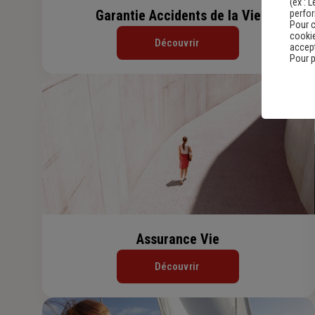
(ex :
L
Garantie Accidents de la Vie
perfo
Pour c
cookie
Découvrir
accept
Pour p
Assurance Vie
Découvrir