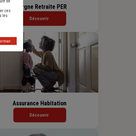
sure de
Epargne Retraite PER
er ces
s les
Découvrir
fermer
Assurance Habitation
Découvrir