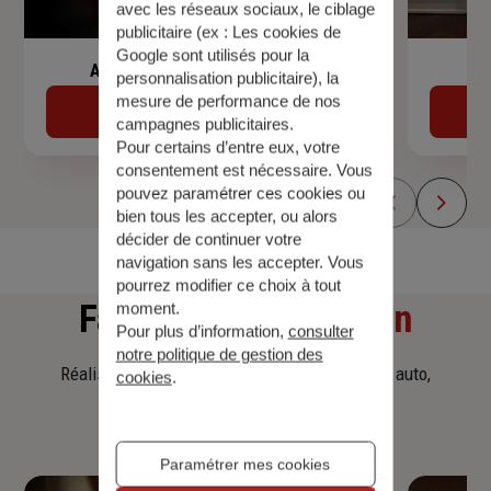
avec les réseaux sociaux, le ciblage
publicitaire (ex :
Les cookies de
Google sont utilisés pour la
Assurance de prêt immobilier
personnalisation publicitaire
), la
mesure de performance de nos
Découvrir
campagnes publicitaires.
Pour certains d’entre eux, votre
consentement est nécessaire. Vous
pouvez paramétrer ces cookies ou
bien tous les accepter, ou alors
décider de continuer votre
navigation sans les accepter. Vous
pourrez modifier ce choix à tout
Faites
une simulation
moment.
Pour plus d’information,
consulter
notre politique de gestion des
Réalisez une simulation tarifaire d'assurance, auto,
cookies
.
habitation, prêt immobilier.
Paramétrer mes cookies