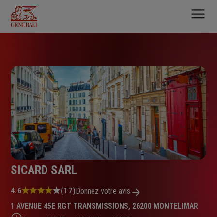
Aller
au
contenu
principal
SICARD SARL
Note
4.6
(17)
Donnez votre avis
:
1 AVENUE 45E RGT TRANSMISSIONS, 26200 MONTELIMAR
4.6