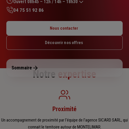
sur
Ouvert 08h45 – 12h / 14h – 18h30
5
04 75 51 92 86
étoiles
Lundi : 14h – 18h
Mardi : 08h45 – 12h / 14h – 18h30
Nous contacter
Mercredi : 08h45 – 12h / 14h – 18h30
Jeudi : 08h45 – 12h / 14h – 18h30
Découvrir nos offres
Vendredi : 08h45 – 12h / 14h – 18h30
Samedi : Fermé
Dimanche : Fermé
Sommaire
Notre
expertise
Proximité
Un accompagnement de proximité par l'équipe de l'agence SICARD SARL, qui
connait le territoire autour de MONTELIMAR.