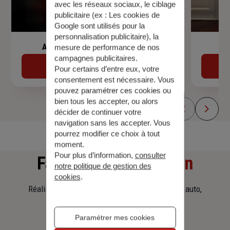
avec les réseaux sociaux, le ciblage
publicitaire (ex :
Les cookies de
Google sont utilisés pour la
personnalisation publicitaire
), la
Assurance de prêt immobilier
mesure de performance de nos
campagnes publicitaires.
Découvrir
Pour certains d’entre eux, votre
consentement est nécessaire. Vous
pouvez paramétrer ces cookies ou
bien tous les accepter, ou alors
décider de continuer votre
navigation sans les accepter. Vous
pourrez modifier ce choix à tout
moment.
Pour plus d’information,
consulter
Faites
une simulation
notre politique de gestion des
cookies
.
Réalisez une simulation tarifaire d'assurance, auto,
habitation, prêt immobilier.
Paramétrer mes cookies