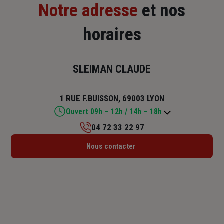
Notre adresse
et nos
horaires
SLEIMAN CLAUDE
1 RUE F.BUISSON, 69003 LYON
Ouvert 09h – 12h / 14h – 18h
04 72 33 22 97
Lundi : 09h – 12h / 14h – 18h
Nous contacter
Mardi : 09h – 12h / 14h – 18h
Mercredi : 09h – 12h / 14h – 18h
Jeudi : 09h – 12h / 14h – 18h
Vendredi : 09h – 12h / 14h – 18h
Samedi : Fermé
Dimanche : Fermé