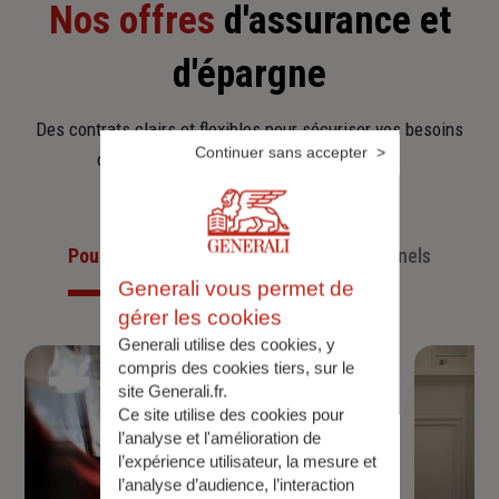
Nos offres
d'assurance et
d'épargne
Des contrats clairs et flexibles pour sécuriser vos besoins
Continuer sans accepter
d’aujourd’hui et anticiper ceux de demain.
Pour les particuliers
Pour les professionnels
Generali vous permet de
gérer les cookies
Generali utilise des cookies, y
compris des cookies tiers, sur le
site Generali.fr.
Ce site utilise des cookies pour
l’analyse et l'amélioration de
l’expérience utilisateur, la mesure et
l’analyse d’audience, l’interaction