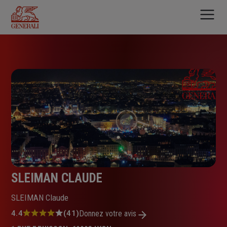
Aller
au
contenu
principal
SLEIMAN CLAUDE
SLEIMAN Claude
Note
4.4
(41)
Donnez votre avis
: