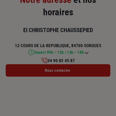
horaires
EI CHRISTOPHE CHAUSSEPIED
12 COURS DE LA REPUBLIQUE, 84700 SORGUES
Ouvert 09h – 12h / 14h – 18h
04 90 83 45 87
Lundi : 09h – 12h / 14h – 18h
Nous contacter
Mardi : 09h – 12h / 14h – 18h
Mercredi : 09h – 12h
Jeudi : 09h – 12h / 14h – 18h
Vendredi : 09h – 12h / 14h – 18h
Samedi : Fermé
Dimanche : Fermé