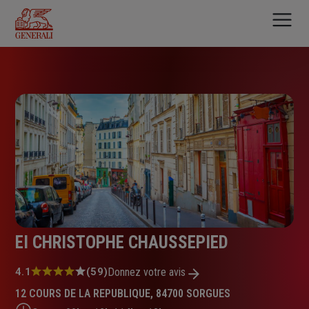
Aller
au
contenu
principal
EI CHRISTOPHE CHAUSSEPIED
Note
4.1
(59)
Donnez votre avis
:
12 COURS DE LA REPUBLIQUE, 84700 SORGUES
4.1