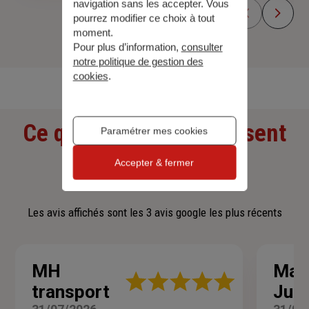
navigation sans les accepter. Vous
pourrez modifier ce choix à tout
moment.
Pour plus d’information,
consulter
Découvrir toutes nos offres
notre politique de gestion des
cookies
.
Ce que nos clients pensent
Paramétrer mes cookies
de nous
Accepter & fermer
Les avis affichés sont les 3 avis google les plus récents
MH
Mar
Note
transport
Juni
:
5