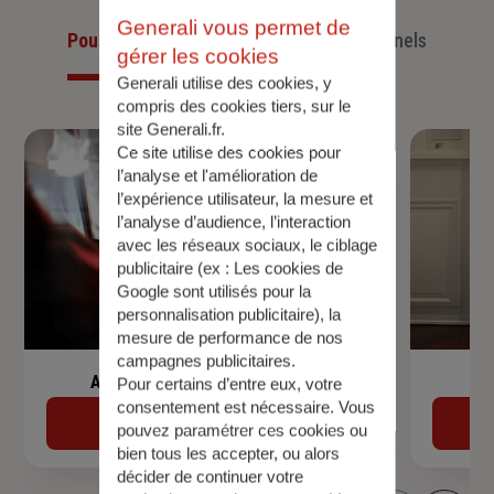
Generali vous permet de
Pour les particuliers
Pour les professionnels
gérer les cookies
Generali utilise des cookies, y
compris des cookies tiers, sur le
site Generali.fr.
Ce site utilise des cookies pour
l’analyse et l'amélioration de
l’expérience utilisateur, la mesure et
l’analyse d’audience, l’interaction
avec les réseaux sociaux, le ciblage
publicitaire (ex :
Les cookies de
Google sont utilisés pour la
personnalisation publicitaire
), la
mesure de performance de nos
campagnes publicitaires.
Assurance de prêt immobilier
Pour certains d’entre eux, votre
consentement est nécessaire. Vous
Découvrir
pouvez paramétrer ces cookies ou
bien tous les accepter, ou alors
décider de continuer votre