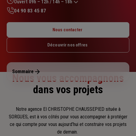
sur
Ouvert 09h – 12h / 14h – 18h
5
04 90 83 45 87
étoiles
Lundi : 09h – 12h / 14h – 18h
Mardi : 09h – 12h / 14h – 18h
Nous contacter
Mercredi : 09h – 12h
Jeudi : 09h – 12h / 14h – 18h
Découvrir nos offres
Vendredi : 09h – 12h / 14h – 18h
Samedi : Fermé
Dimanche : Fermé
Sommaire
Nous vous accompagnons
dans vos projets
Notre agence EI CHRISTOPHE CHAUSSEPIED située à
SORGUES, est à vos côtés pour vous accompagner
à protéger
ce qui compte pour vous aujourd’hui et construire vos projets
de demain.