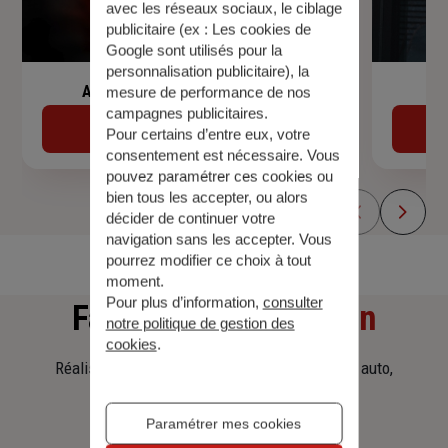
avec les réseaux sociaux, le ciblage
publicitaire (ex :
Les cookies de
Google sont utilisés pour la
personnalisation publicitaire
), la
Assurance de prêt immobilier
mesure de performance de nos
campagnes publicitaires.
Découvrir
Pour certains d’entre eux, votre
consentement est nécessaire. Vous
pouvez paramétrer ces cookies ou
bien tous les accepter, ou alors
décider de continuer votre
navigation sans les accepter. Vous
pourrez modifier ce choix à tout
moment.
Pour plus d’information,
consulter
Faites
une simulation
notre politique de gestion des
cookies
.
Réalisez une simulation tarifaire d'assurance, auto,
habitation, prêt immobilier.
Paramétrer mes cookies