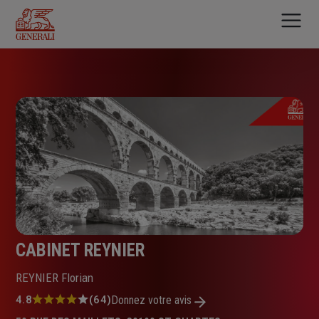
Aller
au
contenu
principal
CABINET REYNIER
REYNIER Florian
Note
4.8
(64)
Donnez votre avis
: