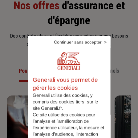
Nos offres
d'assurance et
d'épargne
Des contrats clairs et flexibles pour sécuriser vos besoins
Continuer sans accepter
d’aujourd’hui et anticiper ceux de demain.
Pour les particuliers
Pour les professionnels
Generali vous permet de
gérer les cookies
Generali utilise des cookies, y
compris des cookies tiers, sur le
site Generali.fr.
Ce site utilise des cookies pour
l’analyse et l'amélioration de
l’expérience utilisateur, la mesure et
l’analyse d’audience, l’interaction