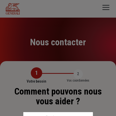
Aller
au
contenu
principal
Nous contacter
1
2
Vos coordonnées
Votre besoin
Comment pouvons nous
vous aider ?