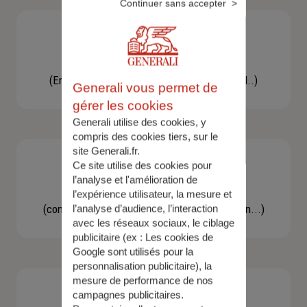
Continuer sans accepter
Besoin d'une assistance
(En cas d'accident, bris de glace, un conseil..)
Generali vous permet de
gérer les cookies
Generali utilise des cookies, y
compris des cookies tiers, sur le
site Generali.fr.
Ce site utilise des cookies pour
l’analyse et l'amélioration de
Demande d'information
l’expérience utilisateur, la mesure et
(concernant une actualité, une réglementation...)
l’analyse d’audience, l’interaction
avec les réseaux sociaux, le ciblage
publicitaire (ex :
Les cookies de
Google sont utilisés pour la
personnalisation publicitaire
), la
mesure de performance de nos
campagnes publicitaires.