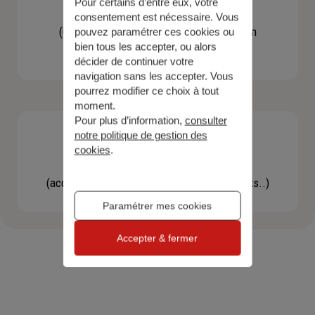
Pour certains d’entre eux, votre
Contacter un agent
consentement est nécessaire. Vous
(Obtenir un devis, une information, faire un
pouvez paramétrer ces cookies ou
bien tous les accepter, ou alors
bilan...)
décider de continuer votre
navigation sans les accepter. Vous
pourrez modifier ce choix à tout
moment.
Pour plus d’information,
consulter
notre politique de gestion des
cookies
.
Effectuer une démarche
(accéder à l'espace client, gérer mes contrats..)
Paramétrer mes cookies
Accepter & fermer