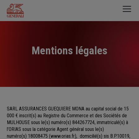
Aller
au
contenu
principal
Mentions légales
SARL ASSURANCES GUEQUIERE MONA au capital social de 15
000 €
inscrit(s)
au Registre du Commerce et des Sociétés
de
MULHOUSE sous le(s) numéro(s)
844267724, immatriculé(s) à
l’ORIAS sous la catégorie Agent général sous le(s)
numéro(s) 18008475
(
www.orias.fr
), domicilié(s) sis B.P.10019,