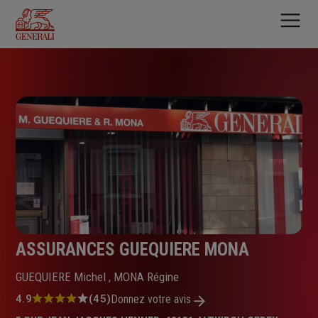
Aller
au
contenu
principal
ASSURANCES GUEQUIERE MONA
GUEQUIERE Michel , MONA Régine
Note
4.9
(45)
Donnez votre avis
: