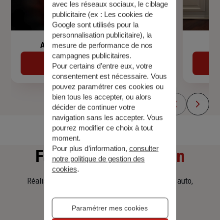
avec les réseaux sociaux, le ciblage
publicitaire (ex :
Les cookies de
Google sont utilisés pour la
personnalisation publicitaire
), la
Assurance de prêt immobilier
mesure de performance de nos
campagnes publicitaires.
Découvrir
Pour certains d’entre eux, votre
consentement est nécessaire. Vous
pouvez paramétrer ces cookies ou
bien tous les accepter, ou alors
décider de continuer votre
navigation sans les accepter. Vous
pourrez modifier ce choix à tout
moment.
Pour plus d’information,
consulter
Faites
une simulation
notre politique de gestion des
cookies
.
Réalisez une simulation tarifaire d'assurance, auto,
habitation, prêt immobilier.
Paramétrer mes cookies