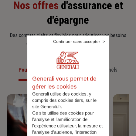
Nos offres
d'assurance et
d'épargne
Des contrats clairs et flexibles pour sécuriser vos besoins
Continuer sans accepter
d’aujourd’hui et anticiper ceux de demain.
Pour les particuliers
Pour les professionnels
Generali vous permet de
gérer les cookies
Generali utilise des cookies, y
compris des cookies tiers, sur le
site Generali.fr.
Ce site utilise des cookies pour
l’analyse et l'amélioration de
l’expérience utilisateur, la mesure et
l’analyse d’audience, l’interaction