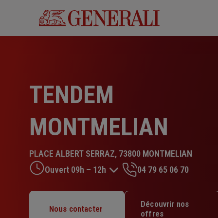
Aller
au
contenu
principal
TENDEM
MONTMELIAN
PLACE ALBERT SERRAZ, 73800 MONTMELIAN
Ouvert 09h – 12h
04 79 65 06 70
Lundi : Fermé
Découvrir nos
Nous contacter
Mardi : 09h – 12h
offres