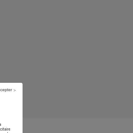
ccepter
a
citaire