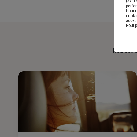
(ex :
L
perfo
Pour c
cookie
accept
Pour p
Réalisez u