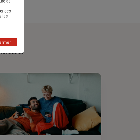
sure de
er ces
s les
fermer
immobilier.