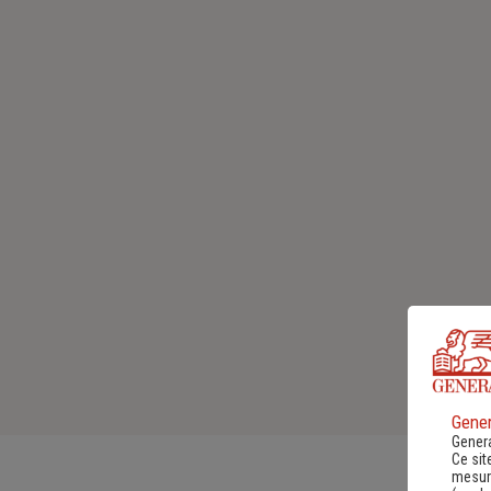
Gener
Genera
Ce sit
mesure