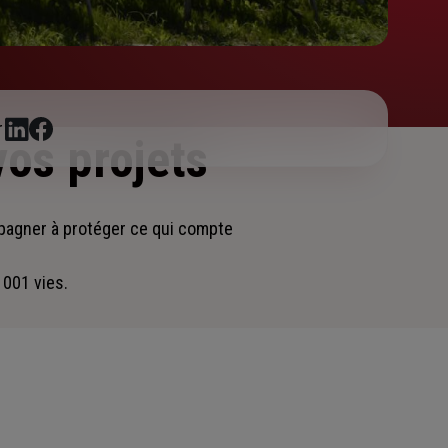
r
vos projets
mpagner
à protéger ce qui compte
 001 vies.