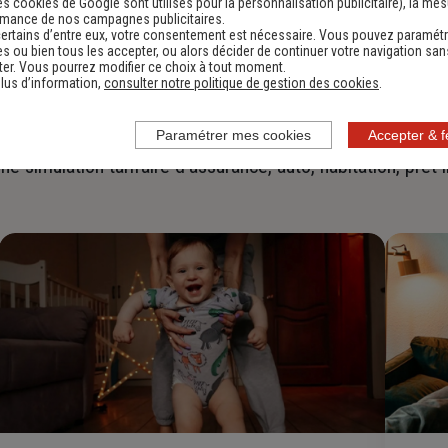
es cookies de Google sont utilisés pour la personnalisation publicitaire
), la me
rmance de nos campagnes publicitaires.
ertains d’entre eux, votre consentement est nécessaire. Vous pouvez paramétr
s ou bien tous les accepter, ou alors décider de continuer votre navigation san
er. Vous pourrez modifier ce choix à tout moment.
lus d’information,
consulter notre politique de gestion des cookies
.
Faites
une simulation
Paramétrer mes cookies
Accepter & 
ne simulation tarifaire d'assurance, auto, habitation, prêt 