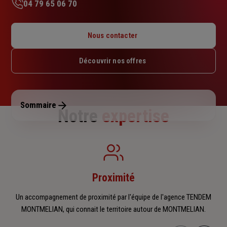
04 79 65 06 70
Lundi : Fermé
Mardi : 09h – 12h
Nous contacter
Mercredi : 09h – 12h
Jeudi : 09h – 12h
Découvrir nos offres
Vendredi : 09h – 12h
Samedi : Fermé
Dimanche : Fermé
Sommaire
Notre
expertise
Proximité
Un accompagnement de proximité par l'équipe de l'agence TENDEM
MONTMELIAN, qui connait le territoire autour de MONTMELIAN.