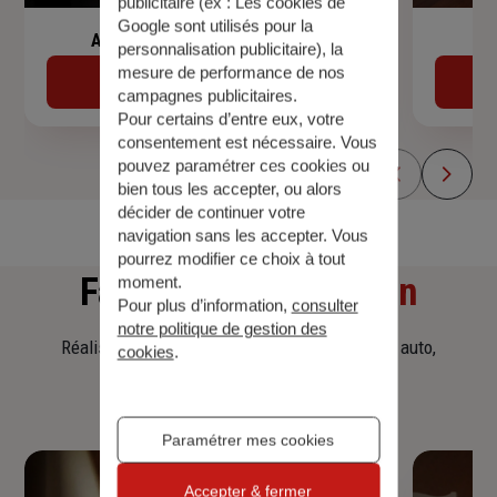
publicitaire (ex :
Les cookies de
Google sont utilisés pour la
Assurance de prêt immobilier
personnalisation publicitaire
), la
mesure de performance de nos
Découvrir
campagnes publicitaires.
Pour certains d’entre eux, votre
consentement est nécessaire. Vous
pouvez paramétrer ces cookies ou
bien tous les accepter, ou alors
décider de continuer votre
navigation sans les accepter. Vous
pourrez modifier ce choix à tout
Faites
une simulation
moment.
Pour plus d’information,
consulter
notre politique de gestion des
Réalisez une simulation tarifaire d'assurance, auto,
cookies
.
habitation, prêt immobilier.
Paramétrer mes cookies
Accepter & fermer