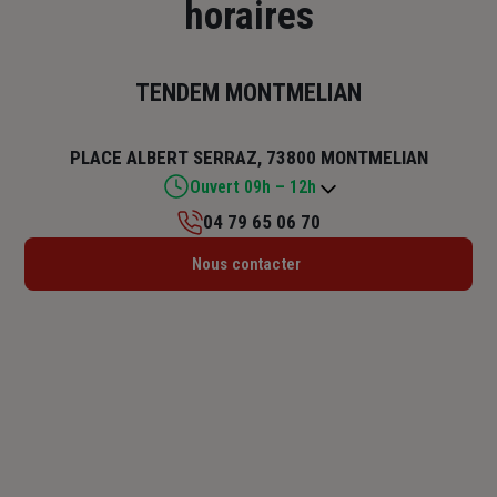
horaires
TENDEM MONTMELIAN
PLACE ALBERT SERRAZ, 73800 MONTMELIAN
Ouvert 09h – 12h
04 79 65 06 70
Lundi : Fermé
Nous contacter
Mardi : 09h – 12h
Mercredi : 09h – 12h
Jeudi : 09h – 12h
Vendredi : 09h – 12h
Samedi : Fermé
Dimanche : Fermé