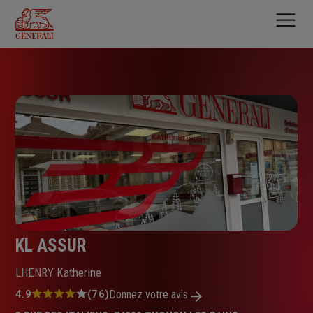
Aller
au
contenu
principal
KL ASSUR
LHENRY Katherine
Note
4.9
(76)
Donnez votre avis
: