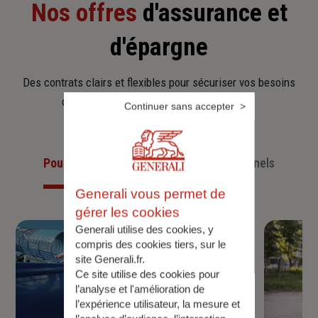
Nos offres
d'assurance et
d'épargne
Des contrats clairs et flexibles pour sécuriser vos besoins
d’aujourd’hui et anticiper ceux de demain.
Continuer sans accepter
Pour les particuliers
Pour les professionnels
Generali vous permet de
gérer les cookies
Generali utilise des cookies, y
compris des cookies tiers, sur le
site Generali.fr.
Ce site utilise des cookies pour
l’analyse et l'amélioration de
l’expérience utilisateur, la mesure et