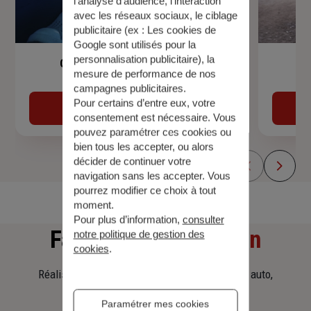
l’analyse d’audience, l’interaction
avec les réseaux sociaux, le ciblage
publicitaire (ex :
Les cookies de
Google sont utilisés pour la
personnalisation publicitaire
), la
Garantie Accidents de la Vie
mesure de performance de nos
campagnes publicitaires.
Pour certains d’entre eux, votre
Découvrir
consentement est nécessaire. Vous
pouvez paramétrer ces cookies ou
bien tous les accepter, ou alors
décider de continuer votre
navigation sans les accepter. Vous
pourrez modifier ce choix à tout
moment.
Pour plus d’information,
consulter
Faites
une simulation
notre politique de gestion des
cookies
.
Réalisez une simulation tarifaire d'assurance, auto,
habitation, prêt immobilier.
Paramétrer mes cookies